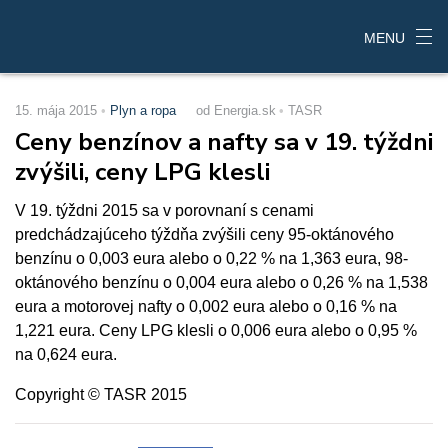
MENU
15. mája 2015
Plyn a ropa
od Energia.sk
TASR
Ceny benzínov a nafty sa v 19. týždni
zvýšili, ceny LPG klesli
V 19. týždni 2015 sa v porovnaní s cenami
predchádzajúceho týždňa zvýšili ceny 95-oktánového
benzínu o 0,003 eura alebo o 0,22 % na 1,363 eura, 98-
oktánového benzínu o 0,004 eura alebo o 0,26 % na 1,538
eura a motorovej nafty o 0,002 eura alebo o 0,16 % na
1,221 eura. Ceny LPG klesli o 0,006 eura alebo o 0,95 %
na 0,624 eura.
Copyright © TASR 2015