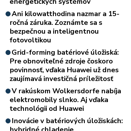
energetických systémov
Ani kilowatthodina nazmar a 15-
ročná záruka. Zoznámte sa s
bezpečnou a inteligentnou
fotovoltikou
Grid-forming batériové úložiská:
Pre obnoviteľné zdroje čoskoro
povinnosť, vďaka Huawei už dnes
zaujímavá investičná príležitosť
V rakúskom Wolkersdorfe nabíja
elektromobily slnko. Aj vďaka
technológii od Huawei
Inovácie v batériových úložiskách:
hybridné chladenie,