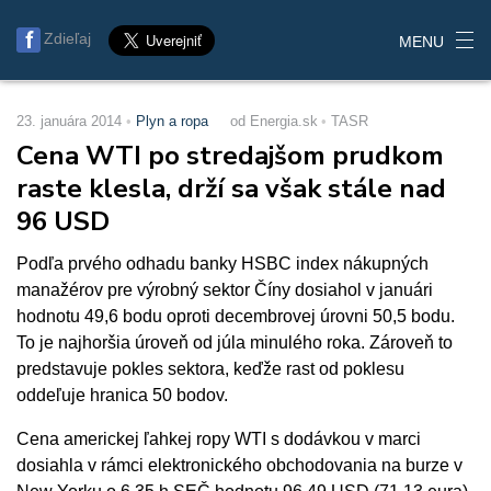
Zdieľaj
MENU
23. januára 2014
Plyn a ropa
od Energia.sk
TASR
Cena WTI po stredajšom prudkom
raste klesla, drží sa však stále nad
96 USD
Podľa prvého odhadu banky HSBC index nákupných
manažérov pre výrobný sektor Číny dosiahol v januári
hodnotu 49,6 bodu oproti decembrovej úrovni 50,5 bodu.
To je najhoršia úroveň od júla minulého roka. Zároveň to
predstavuje pokles sektora, keďže rast od poklesu
oddeľuje hranica 50 bodov.
Cena americkej ľahkej ropy WTI s dodávkou v marci
dosiahla v rámci elektronického obchodovania na burze v