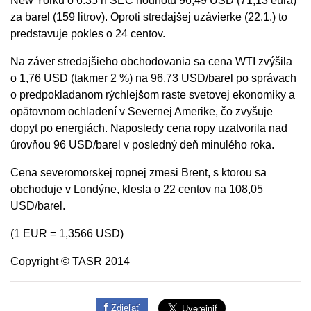
New Yorku o 6.35 h SEČ hodnotu 96,49 USD (71,13 eura)
za barel (159 litrov). Oproti stredajšej uzávierke (22.1.) to
predstavuje pokles o 24 centov.
Na záver stredajšieho obchodovania sa cena WTI zvýšila
o 1,76 USD (takmer 2 %) na 96,73 USD/barel po správach
o predpokladanom rýchlejšom raste svetovej ekonomiky a
opätovnom ochladení v Severnej Amerike, čo zvyšuje
dopyt po energiách. Naposledy cena ropy uzatvorila nad
úrovňou 96 USD/barel v posledný deň minulého roka.
Cena severomorskej ropnej zmesi Brent, s ktorou sa
obchoduje v Londýne, klesla o 22 centov na 108,05
USD/barel.
(1 EUR = 1,3566 USD)
Copyright © TASR 2014
Zdieľať