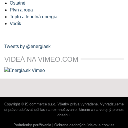
Ostatné
Plyn a ropa
Teplo a tepelná energia
Vodík
Tweets by @energiask
VIDEÁ NA VIMEO.COM
Copyright © iSicommerce s.r.o. Všetky práva vyhradené. Vyhradzujeme
si právo udeľovať súhlas na rozmnožovanie, šírenie a na verejný prenos
obsahu.
Podmienky používania
Ochrana osobných údajov a cookies