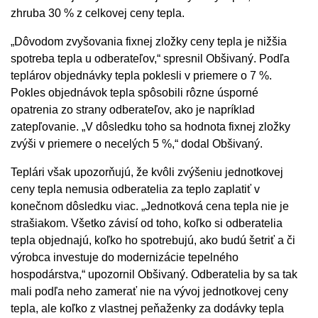
zhruba 30 % z celkovej ceny tepla.
„Dôvodom zvyšovania fixnej zložky ceny tepla je nižšia
spotreba tepla u odberateľov,“ spresnil Obšivaný. Podľa
teplárov objednávky tepla poklesli v priemere o 7 %.
Pokles objednávok tepla spôsobili rôzne úsporné
opatrenia zo strany odberateľov, ako je napríklad
zatepľovanie. „V dôsledku toho sa hodnota fixnej zložky
zvýši v priemere o necelých 5 %,“ dodal Obšivaný.
Teplári však upozorňujú, že kvôli zvýšeniu jednotkovej
ceny tepla nemusia odberatelia za teplo zaplatiť v
konečnom dôsledku viac. „Jednotková cena tepla nie je
strašiakom. Všetko závisí od toho, koľko si odberatelia
tepla objednajú, koľko ho spotrebujú, ako budú šetriť a či
výrobca investuje do modernizácie tepelného
hospodárstva,“ upozornil Obšivaný. Odberatelia by sa tak
mali podľa neho zamerať nie na vývoj jednotkovej ceny
tepla, ale koľko z vlastnej peňaženky za dodávky tepla