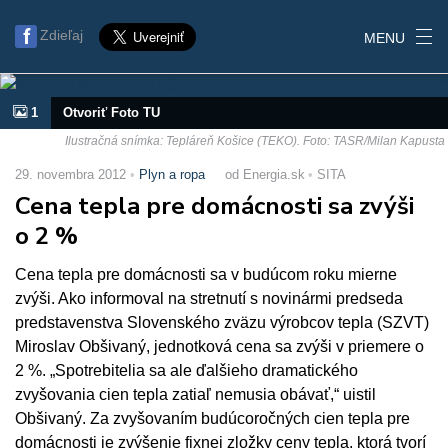
Zdieľaj
MENU
1
Otvoriť Foto TU
Ilustračná snímka: Tepláreň Košice (TEKO). Foto: TASR/Milan Kapusta
29. novembra 2012
Plyn a ropa
od Energia.sk
SITA
Cena tepla pre domácnosti sa zvýši
o 2 %
Cena tepla pre domácnosti sa v budúcom roku mierne
zvýši. Ako informoval na stretnutí s novinármi predseda
predstavenstva Slovenského zväzu výrobcov tepla (SZVT)
Miroslav Obšivaný, jednotková cena sa zvýši v priemere o
2 %. „Spotrebitelia sa ale ďalšieho dramatického
zvyšovania cien tepla zatiaľ nemusia obávať,“ uistil
Obšivaný. Za zvyšovaním budúcoročných cien tepla pre
domácnosti je zvýšenie fixnej zložky ceny tepla, ktorá tvorí