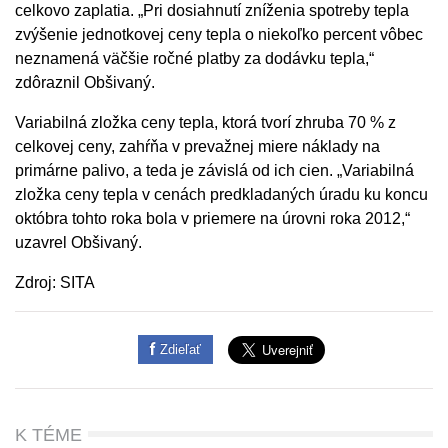
celkovo zaplatia. „Pri dosiahnutí zníženia spotreby tepla
zvýšenie jednotkovej ceny tepla o niekoľko percent vôbec
neznamená väčšie ročné platby za dodávku tepla,“
zdôraznil Obšivaný.
Variabilná zložka ceny tepla, ktorá tvorí zhruba 70 % z
celkovej ceny, zahŕňa v prevažnej miere náklady na
primárne palivo, a teda je závislá od ich cien. „Variabilná
zložka ceny tepla v cenách predkladaných úradu ku koncu
októbra tohto roka bola v priemere na úrovni roka 2012,“
uzavrel Obšivaný.
Zdroj: SITA
Zdieľať
K TÉME