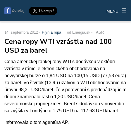
Zdieľaj
MENU
14. septembra 2012
Plyn a ropa
od Energia.sk
TASR
Cena ropy WTI vzrástla nad 100
USD za barel
Cena americkej ľahkej ropy WTI s dodávkou v októbri
vzrástla v rámci elektronického obchodovania na
newyorskej burze o 1,84 USD na 100,15 USD (77,58 eura)
za barel. Vo štvrtok (13.9.) uzatvorila WTI obchodovanie na
úrovni 98,31 USD/barel, čo v porovnaní s predchádzajúcim
dňom znamenalo rast o 1,30 USD/barel. Cena
severomorskej ropnej zmesi Brent s dodávkou v novembri
sa zvýšila v Londýne o 1,75 USD na 117,63 USD/barel.
Informovala o tom agentúra AP.