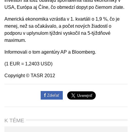
Investori sa totiž obávajú spomalenia rastu ekonomiky v
USA, Európa aj Číne, čo obmedzí dopyt po čiernom zlate.
Americká ekonomika vzrástla v 1. kvartáli o 1,9 %, čo je
menej, než sa očakávalo, a počet nových žiadostí o
podporu v uplynulom týždni vyskočil na 5-týždňové
maximum.
Informovali o tom agentúry AP a Bloomberg.
(1 EUR = 1,2403 USD)
Copyright © TASR 2012
Zdieľať
K TÉME