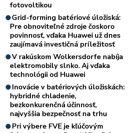
fotovoltikou
Grid-forming batériové úložiská:
Pre obnoviteľné zdroje čoskoro
povinnosť, vďaka Huawei už dnes
zaujímavá investičná príležitosť
V rakúskom Wolkersdorfe nabíja
elektromobily slnko. Aj vďaka
technológii od Huawei
Inovácie v batériových úložiskách:
hybridné chladenie,
bezkonkurenčná účinnosť,
najvyššia bezpečnosť na trhu
Pri výbere FVE je kľúčovým