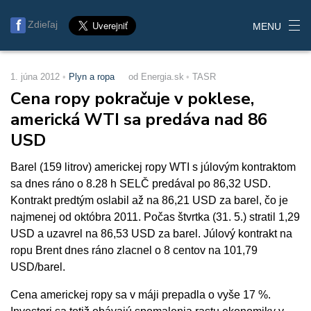
Zdieľaj
MENU
1. júna 2012
Plyn a ropa
od Energia.sk
TASR
Cena ropy pokračuje v poklese,
americká WTI sa predáva nad 86
USD
Barel (159 litrov) americkej ropy WTI s júlovým kontraktom
sa dnes ráno o 8.28 h SELČ predával po 86,32 USD.
Kontrakt predtým oslabil až na 86,21 USD za barel, čo je
najmenej od októbra 2011. Počas štvrtka (31. 5.) stratil 1,29
USD a uzavrel na 86,53 USD za barel. Júlový kontrakt na
ropu Brent dnes ráno zlacnel o 8 centov na 101,79
USD/barel.
Cena americkej ropy sa v máji prepadla o vyše 17 %.