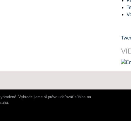
Pl
Te
V
Twee
VI
vyhradené. Vyhradzujeme si právo udeľovať súhlas na
bsahu.