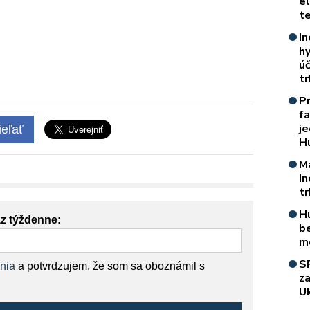
e
t
In
h
úč
t
P
f
je
eľať
H
M
I
t
H
az týždenne:
b
m
S
nia
a potvrdzujem, že som sa oboznámil s
z
Uk