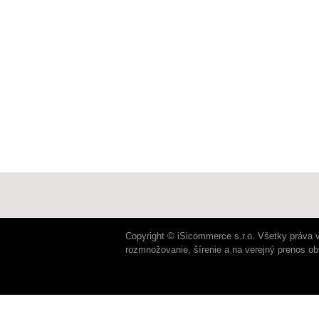
Copyright © iSicommerce s.r.o. Všetky práva 
rozmnožovanie, šírenie a na verejný prenos o