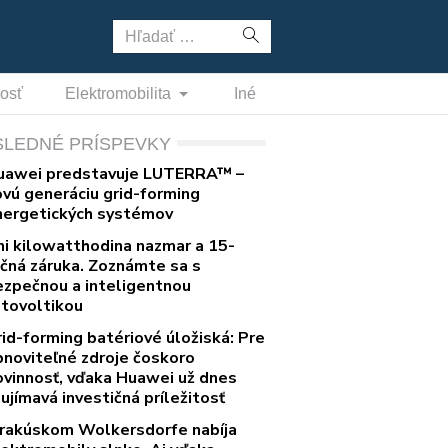
Hľadať:
nosť
Elektromobilita
Iné
SLEDNÉ PRÍSPEVKY
uawei predstavuje LUTERRA™ –
ovú generáciu grid-forming
nergetických systémov
ni kilowatthodina nazmar a 15-
očná záruka. Zoznámte sa s
ezpečnou a inteligentnou
otovoltikou
rid-forming batériové úložiská: Pre
bnoviteľné zdroje čoskoro
ovinnosť, vďaka Huawei už dnes
ujímavá investičná príležitosť
 rakúskom Wolkersdorfe nabíja