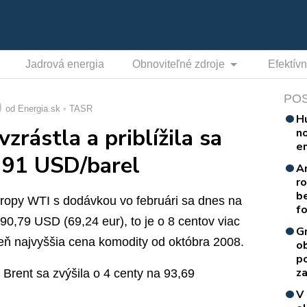
Jadrová energia
Obnoviteľné zdroje
Efektív
PO
od Energia.sk
TASR
H
zrástla a priblížila sa
n
e
i 91 USD/barel
A
r
b
ej ropy WTI s dodávkou vo februári sa dnes na
f
90,79 USD (69,24 eur), to je o 8 centov viac
G
eň najvyššia cena komodity od októbra 2008.
o
p
za
Brent sa zvýšila o 4 centy na 93,69
V