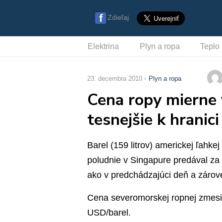
Zdieľaj
Elektrina
Plyn a ropa
Teplo
23. decembra 2010
Plyn a ropa
Cena ropy mierne v
tesnejšie k hranic
Barel (159 litrov) americkej ľahk
poludnie v Singapure predával za 
ako v predchádzajúci deň a zárov
Cena severomorskej ropnej zmesi 
USD/barel.