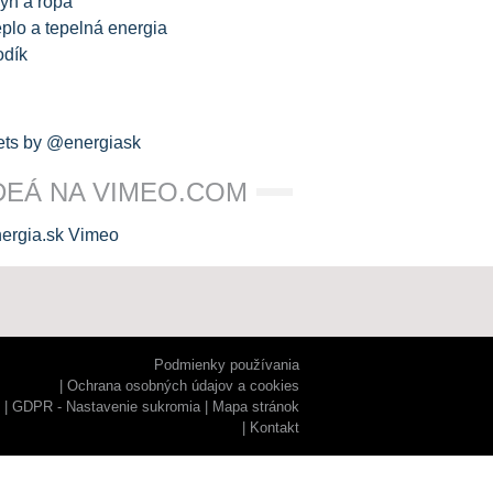
yn a ropa
plo a tepelná energia
odík
ts by @energiask
DEÁ NA VIMEO.COM
Podmienky používania
Ochrana osobných údajov a cookies
GDPR - Nastavenie sukromia
Mapa stránok
Kontakt