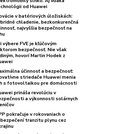
lektromobily slnko. Aj vďaka
echnológii od Huawei
ovácie v batériových úložiskách:
ybridné chladenie, bezkonkurenčná
innosť, najvyššia bezpečnosť na
rhu
ri výbere FVE je kľúčovým
aktorom bezpečnosť. Nie však
diným, hovorí Martin Hodek z
uawei
aximálna účinnosť a bezpečnosť:
novatívne striedače Huawei menia
rh s fotovoltaikou pre domácnosti
uawei prináša revolúciu v
ezpečnosti a výkonnosti solárnych
eničov
PP pokračuje v rokovaniach o
abezpečení tranzitu plynu cez
rajinu