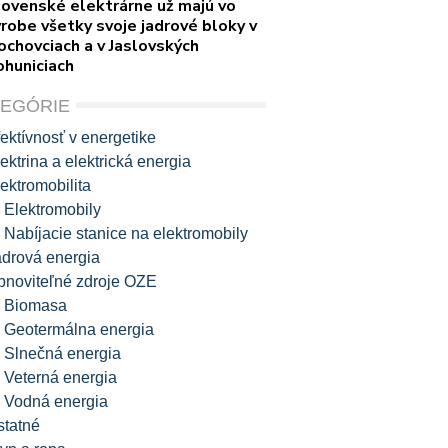
lovenské elektrárne už majú vo
robe všetky svoje jadrové bloky v
ochovciach a v Jaslovských
ohuniciach
TEGÓRIE
ektívnosť v energetike
ektrina a elektrická energia
ektromobilita
Elektromobily
Nabíjacie stanice na elektromobily
adrová energia
bnoviteľné zdroje OZE
Biomasa
Geotermálna energia
Slnečná energia
Veterná energia
Vodná energia
statné