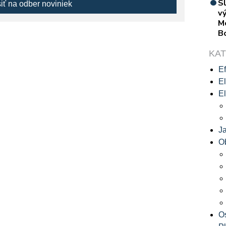
S
siť na odber noviniek
vý
M
B
KA
Ef
El
El
J
O
O