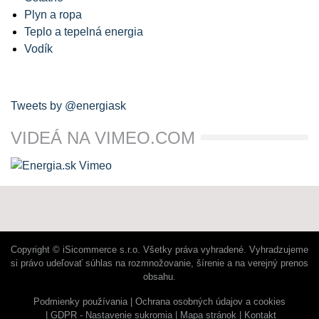
Plyn a ropa
Teplo a tepelná energia
Vodík
Tweets by @energiask
VIDEÁ NA VIMEO.COM
Copyright © iSicommerce s.r.o. Všetky práva vyhradené. Vyhradzujeme
si právo udeľovať súhlas na rozmnožovanie, šírenie a na verejný prenos
obsahu.
Podmienky používania
Ochrana osobných údajov a cookies
GDPR - Nastavenie sukromia
Mapa stránok
Kontakt