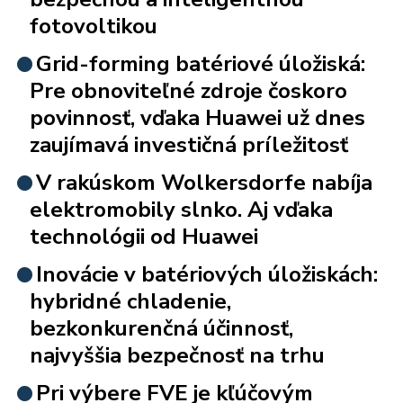
fotovoltikou
Grid-forming batériové úložiská:
Pre obnoviteľné zdroje čoskoro
povinnosť, vďaka Huawei už dnes
zaujímavá investičná príležitosť
V rakúskom Wolkersdorfe nabíja
elektromobily slnko. Aj vďaka
technológii od Huawei
Inovácie v batériových úložiskách:
hybridné chladenie,
bezkonkurenčná účinnosť,
najvyššia bezpečnosť na trhu
Pri výbere FVE je kľúčovým