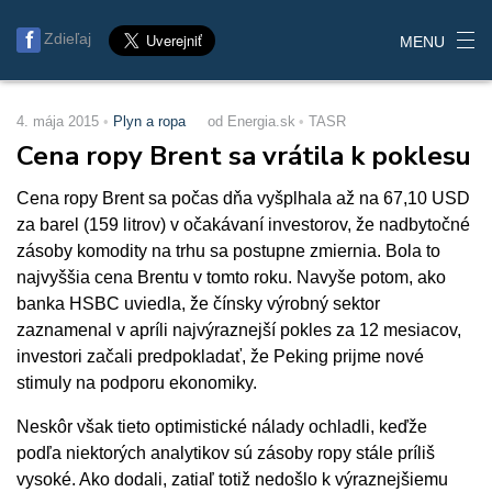
Zdieľaj
MENU
4. mája 2015
Plyn a ropa
od Energia.sk
TASR
Cena ropy Brent sa vrátila k poklesu
Cena ropy Brent sa počas dňa vyšplhala až na 67,10 USD
za barel (159 litrov) v očakávaní investorov, že nadbytočné
zásoby komodity na trhu sa postupne zmiernia. Bola to
najvyššia cena Brentu v tomto roku. Navyše potom, ako
banka HSBC uviedla, že čínsky výrobný sektor
zaznamenal v apríli najvýraznejší pokles za 12 mesiacov,
investori začali predpokladať, že Peking prijme nové
stimuly na podporu ekonomiky.
Neskôr však tieto optimistické nálady ochladli, keďže
podľa niektorých analytikov sú zásoby ropy stále príliš
vysoké. Ako dodali, zatiaľ totiž nedošlo k výraznejšiemu