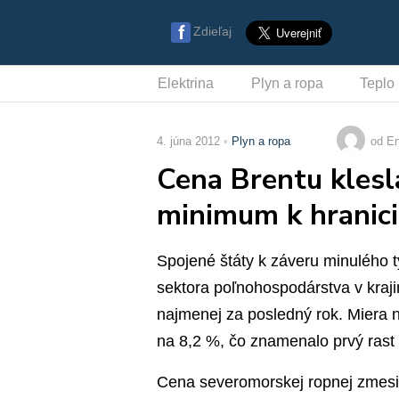
Zdieľaj
Elektrina
Plyn a ropa
Teplo
4. júna 2012
Plyn a ropa
od En
Cena Brentu kles
minimum k hranic
Spojené štáty k záveru minulého t
sektora poľnohospodárstva v kraj
najmenej za posledný rok. Miera 
na 8,2 %, čo znamenalo prvý rast
Cena severomorskej ropnej zmesi B