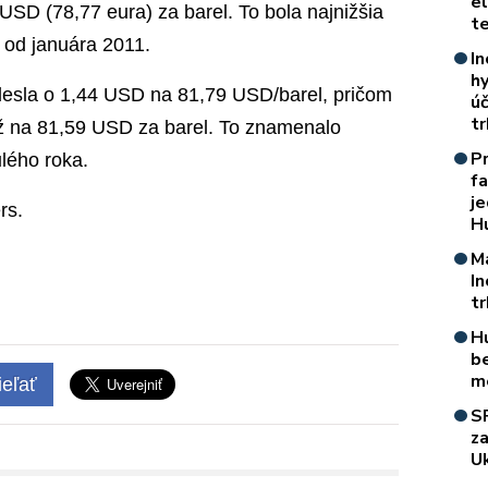
e
SD (78,77 eura) za barel. To bola najnižšia
t
 od januára 2011.
In
h
lesla o 1,44 USD na 81,79 USD/barel, pričom
úč
t
ž na 81,59 USD za barel. To znamenalo
P
lého roka.
f
je
rs.
H
M
I
t
H
b
m
eľať
S
z
Uk