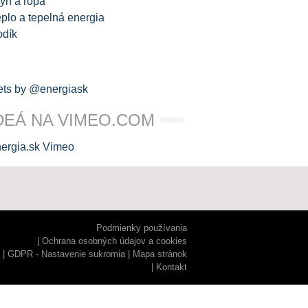
yn a ropa
plo a tepelná energia
odík
ts by @energiask
DEÁ NA VIMEO.COM
Podmienky používania
Ochrana osobných údajov a cookies
GDPR - Nastavenie sukromia
Mapa stránok
Kontakt