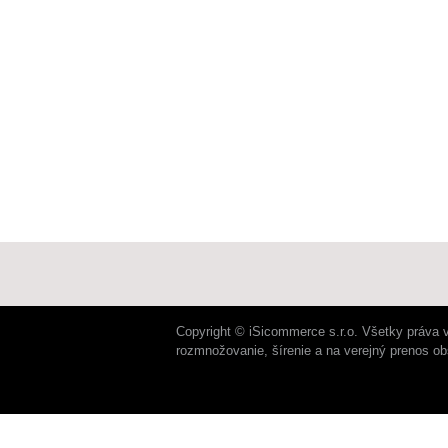
Copyright © iSicommerce s.r.o. Všetky práva 
rozmnožovanie, šírenie a na verejný prenos o