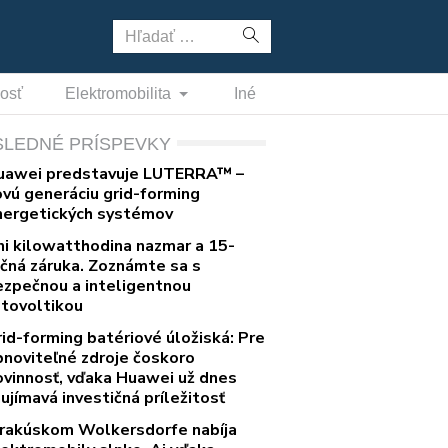
Hľadať:
nosť
Elektromobilita
Iné
SLEDNÉ PRÍSPEVKY
uawei predstavuje LUTERRA™ –
ovú generáciu grid-forming
nergetických systémov
ni kilowatthodina nazmar a 15-
očná záruka. Zoznámte sa s
ezpečnou a inteligentnou
otovoltikou
rid-forming batériové úložiská: Pre
bnoviteľné zdroje čoskoro
ovinnosť, vďaka Huawei už dnes
ujímavá investičná príležitosť
 rakúskom Wolkersdorfe nabíja