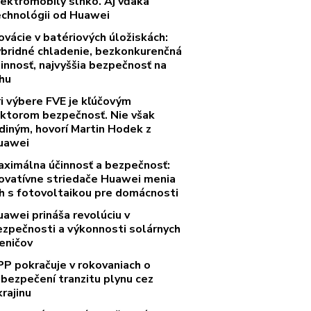
lektromobily slnko. Aj vďaka
echnológii od Huawei
ovácie v batériových úložiskách:
ybridné chladenie, bezkonkurenčná
innosť, najvyššia bezpečnosť na
rhu
ri výbere FVE je kľúčovým
aktorom bezpečnosť. Nie však
diným, hovorí Martin Hodek z
uawei
aximálna účinnosť a bezpečnosť:
novatívne striedače Huawei menia
rh s fotovoltaikou pre domácnosti
uawei prináša revolúciu v
ezpečnosti a výkonnosti solárnych
eničov
PP pokračuje v rokovaniach o
abezpečení tranzitu plynu cez
rajinu