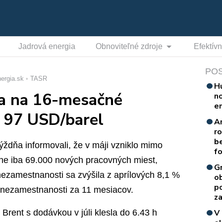
Jadrová energia
Obnoviteľné zdroje
Efektív
PO
ergia.sk
TASR
H
la na 16-mesačné
n
e
i 97 USD/barel
A
r
b
ýždňa informovali, že v máji vzniklo mimo
f
ine iba 69.000 nových pracovných miest,
G
nezamestnanosti sa zvýšila z aprílových 8,1 %
o
p
 nezamestnanosti za 11 mesiacov.
za
rent s dodávkou v júli klesla do 6.43 h
V