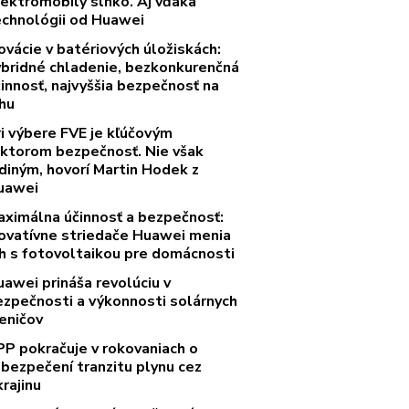
lektromobily slnko. Aj vďaka
echnológii od Huawei
ovácie v batériových úložiskách:
ybridné chladenie, bezkonkurenčná
innosť, najvyššia bezpečnosť na
rhu
ri výbere FVE je kľúčovým
aktorom bezpečnosť. Nie však
diným, hovorí Martin Hodek z
uawei
aximálna účinnosť a bezpečnosť:
novatívne striedače Huawei menia
rh s fotovoltaikou pre domácnosti
uawei prináša revolúciu v
ezpečnosti a výkonnosti solárnych
eničov
PP pokračuje v rokovaniach o
abezpečení tranzitu plynu cez
rajinu