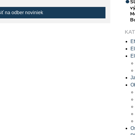
S
vý
siť na odber noviniek
M
B
KA
Ef
El
El
J
O
O