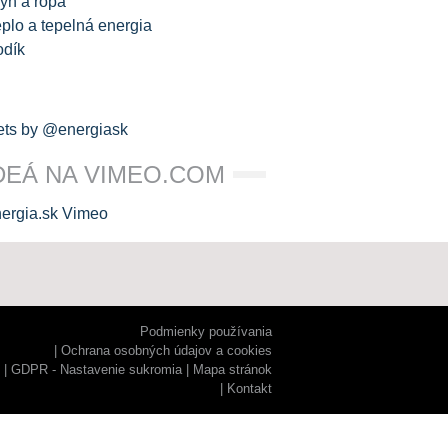
yn a ropa
plo a tepelná energia
odík
ts by @energiask
DEÁ NA VIMEO.COM
Podmienky používania
Ochrana osobných údajov a cookies
GDPR - Nastavenie sukromia
Mapa stránok
Kontakt