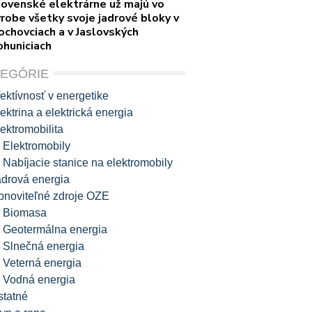
lovenské elektrárne už majú vo
robe všetky svoje jadrové bloky v
ochovciach a v Jaslovských
ohuniciach
TEGÓRIE
ektívnosť v energetike
ektrina a elektrická energia
ektromobilita
Elektromobily
Nabíjacie stanice na elektromobily
adrová energia
bnoviteľné zdroje OZE
Biomasa
Geotermálna energia
Slnečná energia
Veterná energia
Vodná energia
statné