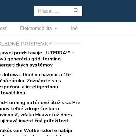
Hľadať:
nosť
Elektromobilita
Iné
SLEDNÉ PRÍSPEVKY
uawei predstavuje LUTERRA™ –
ovú generáciu grid-forming
nergetických systémov
ni kilowatthodina nazmar a 15-
očná záruka. Zoznámte sa s
ezpečnou a inteligentnou
otovoltikou
rid-forming batériové úložiská: Pre
bnoviteľné zdroje čoskoro
ovinnosť, vďaka Huawei už dnes
ujímavá investičná príležitosť
 rakúskom Wolkersdorfe nabíja