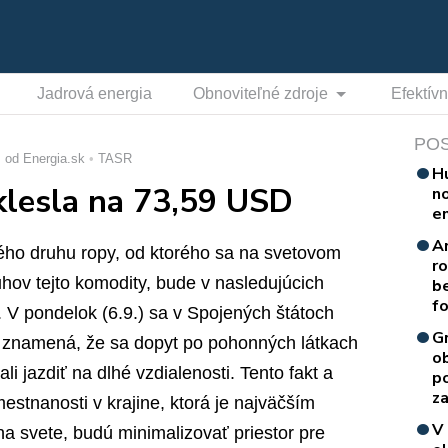
Jadrová energia
Obnoviteľné zdroje
Efektív
PO
od Energia.sk
TASR
H
klesla na 73,59 USD
n
e
A
ého druhu ropy, od ktorého sa na svetovom
r
hov tejto komodity, bude v nasledujúcich
b
f
 V pondelok (6.9.) sa v Spojených štátoch
G
o znamená, že sa dopyt po pohonných látkach
o
tali jazdiť na dlhé vzdialenosti. Tento fakt a
p
za
stnanosti v krajine, ktorá je najväčším
V
a svete, budú minimalizovať priestor pre