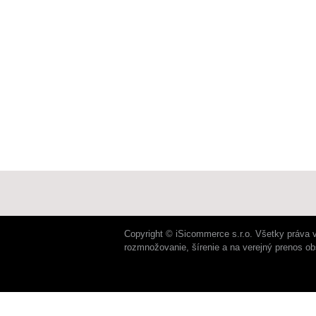
Copyright © iSicommerce s.r.o. Všetky práva 
rozmnožovanie, šírenie a na verejný prenos o