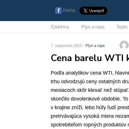
Zdieľaj
Elektrina
Plyn a ropa
Teplo
7. septembra 2010
Plyn a ropa
Cena barelu WTI 
Podľa analytikov cena WTI, hlavn
trhu odvodzujú ceny ostatných dru
mesiacoch skôr klesať než stúpať.
skončilo dovolenkové obdobie. T
v krajine zníži, lebo húfy ľudí pres
pretrvávajúca vysoká miera nezame
spotrebiteľom ropných produktov n