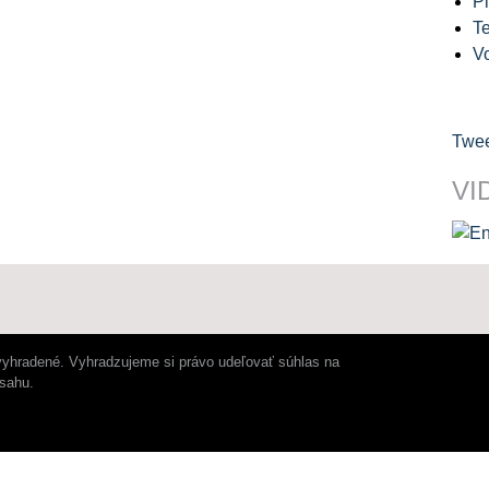
Pl
Te
V
Twee
VI
vyhradené. Vyhradzujeme si právo udeľovať súhlas na
bsahu.