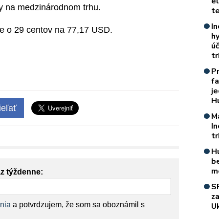
e
ty na medzinárodnom trhu.
t
In
ne o 29 centov na 77,17 USD.
h
úč
t
P
f
je
H
eľať
M
I
t
H
b
m
az týždenne:
S
z
nia
a potvrdzujem, že som sa oboznámil s
Uk