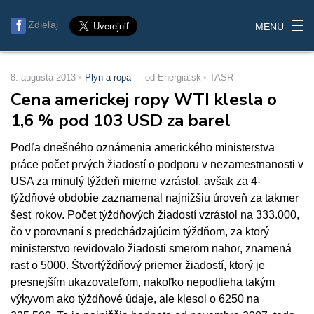
Zdieľaj
MENU
8. augusta 2013
Plyn a ropa
od Energia.sk
TASR
Cena americkej ropy WTI klesla o
1,6 % pod 103 USD za barel
Podľa dnešného oznámenia amerického ministerstva
práce počet prvých žiadostí o podporu v nezamestnanosti v
USA za minulý týždeň mierne vzrástol, avšak za 4-
týždňové obdobie zaznamenal najnižšiu úroveň za takmer
šesť rokov. Počet týždňových žiadostí vzrástol na 333.000,
čo v porovnaní s predchádzajúcim týždňom, za ktorý
ministerstvo revidovalo žiadosti smerom nahor, znamená
rast o 5000. Štvortýždňový priemer žiadostí, ktorý je
presnejším ukazovateľom, nakoľko nepodlieha takým
výkyvom ako týždňové údaje, ale klesol o 6250 na