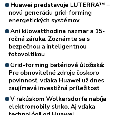
Huawei predstavuje LUTERRA™ –
novú generáciu grid-forming
energetických systémov
Ani kilowatthodina nazmar a 15-
ročná záruka. Zoznámte sa s
bezpečnou a inteligentnou
fotovoltikou
Grid-forming batériové úložiská:
Pre obnoviteľné zdroje čoskoro
povinnosť, vďaka Huawei už dnes
zaujímavá investičná príležitosť
V rakúskom Wolkersdorfe nabíja
elektromobily slnko. Aj vďaka
technológii od Huawei