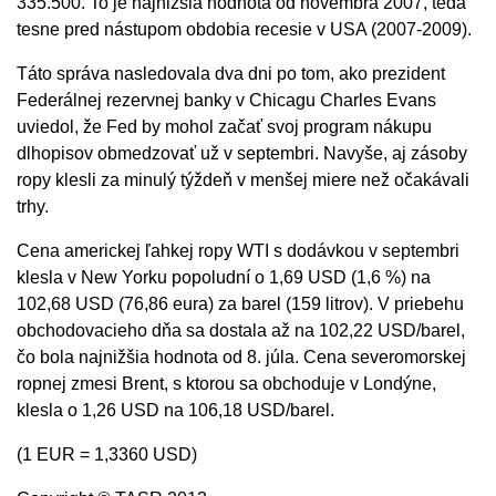
335.500. To je najnižšia hodnota od novembra 2007, teda
tesne pred nástupom obdobia recesie v USA (2007-2009).
Táto správa nasledovala dva dni po tom, ako prezident
Federálnej rezervnej banky v Chicagu Charles Evans
uviedol, že Fed by mohol začať svoj program nákupu
dlhopisov obmedzovať už v septembri. Navyše, aj zásoby
ropy klesli za minulý týždeň v menšej miere než očakávali
trhy.
Cena americkej ľahkej ropy WTI s dodávkou v septembri
klesla v New Yorku popoludní o 1,69 USD (1,6 %) na
102,68 USD (76,86 eura) za barel (159 litrov). V priebehu
obchodovacieho dňa sa dostala až na 102,22 USD/barel,
čo bola najnižšia hodnota od 8. júla. Cena severomorskej
ropnej zmesi Brent, s ktorou sa obchoduje v Londýne,
klesla o 1,26 USD na 106,18 USD/barel.
(1 EUR = 1,3360 USD)