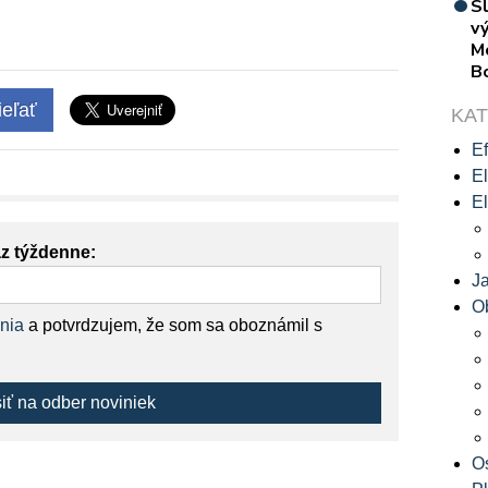
S
vý
M
B
eľať
KA
Ef
El
El
az týždenne:
J
O
nia
a potvrdzujem, že som sa oboznámil s
siť na odber noviniek
O