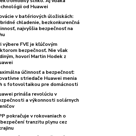
lektromobily slnko. Aj vďaka
echnológii od Huawei
ovácie v batériových úložiskách:
ybridné chladenie, bezkonkurenčná
innosť, najvyššia bezpečnosť na
rhu
ri výbere FVE je kľúčovým
aktorom bezpečnosť. Nie však
diným, hovorí Martin Hodek z
uawei
aximálna účinnosť a bezpečnosť:
novatívne striedače Huawei menia
rh s fotovoltaikou pre domácnosti
uawei prináša revolúciu v
ezpečnosti a výkonnosti solárnych
eničov
PP pokračuje v rokovaniach o
abezpečení tranzitu plynu cez
rajinu