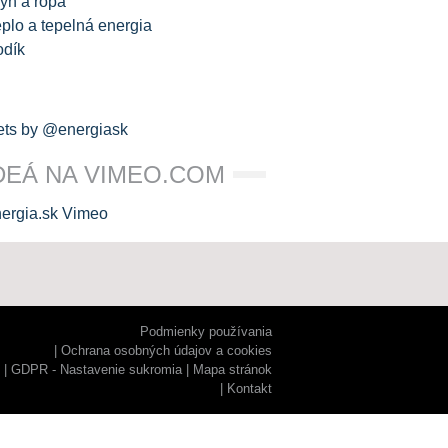
yn a ropa
plo a tepelná energia
odík
ts by @energiask
DEÁ NA VIMEO.COM
Podmienky používania
Ochrana osobných údajov a cookies
GDPR - Nastavenie sukromia
Mapa stránok
Kontakt