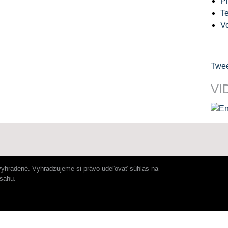
Pl
Te
V
Twee
VI
vyhradené. Vyhradzujeme si právo udeľovať súhlas na
bsahu.