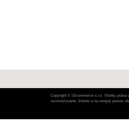
Copyright © iSicommerce s.r.o. Všetky práva 
rozmnožovanie, šírenie a na verejný prenos o