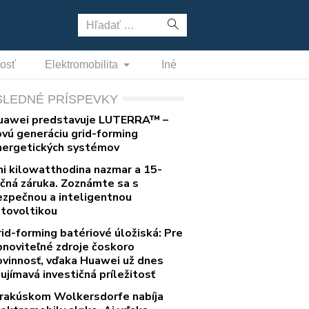
Hľadať:
nosť
Elektromobilita
Iné
SLEDNÉ PRÍSPEVKY
uawei predstavuje LUTERRA™ –
ovú generáciu grid-forming
nergetických systémov
ni kilowatthodina nazmar a 15-
očná záruka. Zoznámte sa s
ezpečnou a inteligentnou
otovoltikou
rid-forming batériové úložiská: Pre
bnoviteľné zdroje čoskoro
ovinnosť, vďaka Huawei už dnes
ujímavá investičná príležitosť
 rakúskom Wolkersdorfe nabíja