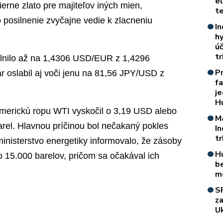
e
ierne zlato pre majiteľov iných mien,
t
 posilnenie zvyčajne vedie k zlacneniu
In
h
úč
t
ilnilo až na 1,4306 USD/EUR z 1,4296
P
 oslabil aj voči jenu na 81,56 JPY/USD z
f
je
H
americkú ropu WTI vyskočil o 3,19 USD alebo
M
rel. Hlavnou príčinou bol nečakaný pokles
I
t
inisterstvo energetiky informovalo, že zásoby
H
 o 15.000 barelov, pričom sa očakával ich
b
m
S
z
Uk