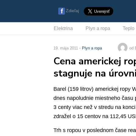
Zdieľaj
Elektrina
Plyn a ropa
Teplo
19. mája 2011
Plyn a ropa
od 
Cena americkej ro
stagnuje na úrovn
Barel (159 litrov) americkej ropy
dnes napoludnie miestneho času p
3 centy viac než v stredu na konc
zdražel o 15 centov na 112,45 US
Trh s ropou v poslednom čase rea