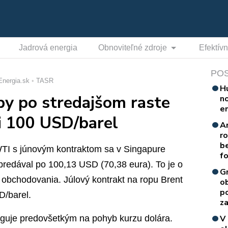
Jadrová energia
Obnoviteľné zdroje
Efektív
PO
Energia.sk
TASR
H
py po stredajšom raste
n
e
i 100 USD/barel
A
r
b
 WTI s júnovým kontraktom sa v Singapure
f
redával po 100,13 USD (70,38 eura). To je o
G
i obchodovania. Júlový kontrakt na ropu Brent
o
p
D/barel.
za
guje predovšetkým na pohyb kurzu dolára.
V