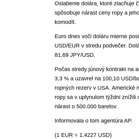
Oslabenie dolára, ktoré zlacňuje č
spôsobuje nárast ceny ropy a jeho
komodít.
Euro dnes voči doláru mierne pos
USD/EUR v stredu podvečer. Dolár
81,69 JPY/USD.
Počas stredy júnový kontrakt na 
3,3 % a uzavrel na 100,10 USD/ba
ropných rezerv v USA. Americké m
ropy sa v uplynulom týždni znížili
nárast o 500.000 barelov.
Informovala o tom agentúra AP.
(1 EUR = 1,4227 USD)