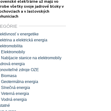
lovenské elektrárne už majú vo
robe všetky svoje jadrové bloky v
ochovciach a v Jaslovských
ohuniciach
TEGÓRIE
ektívnosť v energetike
ektrina a elektrická energia
ektromobilita
Elektromobily
Nabíjacie stanice na elektromobily
adrová energia
bnoviteľné zdroje OZE
Biomasa
Geotermálna energia
Slnečná energia
Veterná energia
Vodná energia
statné