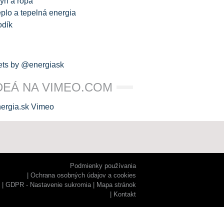
yn a ropa
plo a tepelná energia
odík
ts by @energiask
DEÁ NA VIMEO.COM
Podmienky používania
Ochrana osobných údajov a cookies
GDPR - Nastavenie sukromia
Mapa stránok
Kontakt