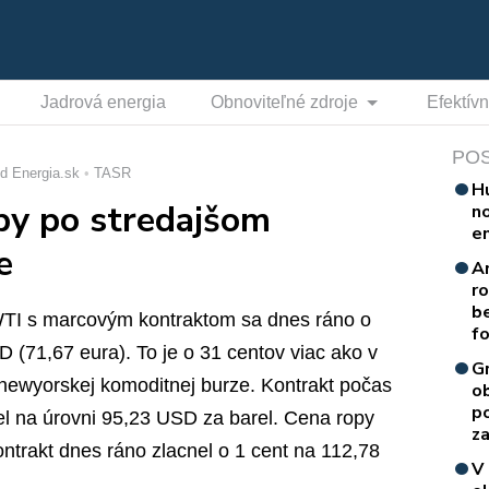
Jadrová energia
Obnoviteľné zdroje
Efektív
PO
d Energia.sk
TASR
H
py po stredajšom
n
e
e
A
r
b
y WTI s marcovým kontraktom sa dnes ráno o
f
(71,67 eura). To je o 31 centov viac ako v
G
newyorskej komoditnej burze. Kontrakt počas
o
p
el na úrovni 95,23 USD za barel. Cena ropy
za
ontrakt dnes ráno zlacnel o 1 cent na 112,78
V