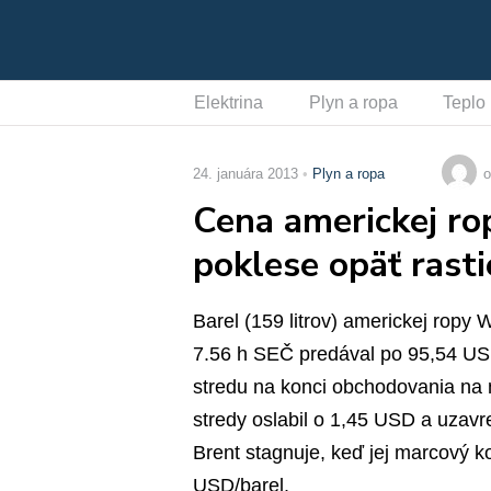
Elektrina
Plyn a ropa
Teplo
24. januára 2013
Plyn a ropa
o
Cena americkej ro
poklese opäť rasti
Barel (159 litrov) americkej rop
7.56 h SEČ predával po 95,54 USD 
stredu na konci obchodovania na 
stredy oslabil o 1,45 USD a uzavr
Brent stagnuje, keď jej marcový k
USD/barel.