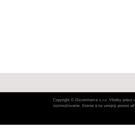
Copyright © iSicommerce s.r.o. Všetky práva 
rozmnožovanie, šírenie a na verejný prenos o