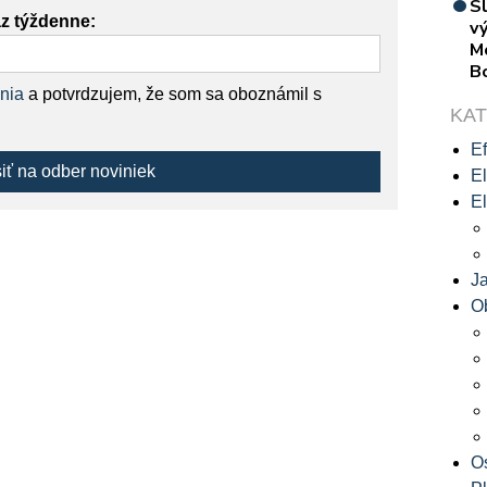
S
az týždenne:
vý
M
B
nia
a potvrdzujem, že som sa oboznámil s
KA
Ef
siť na odber noviniek
El
El
J
O
O