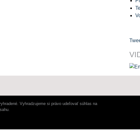
Pl
Te
V
Twee
VI
vyhradené. Vyhradzujeme si právo udeľovať súhlas na
bsahu.