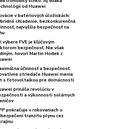
lektromobily slnko. Aj vďaka
echnológii od Huawei
ovácie v batériových úložiskách:
ybridné chladenie, bezkonkurenčná
innosť, najvyššia bezpečnosť na
rhu
ri výbere FVE je kľúčovým
aktorom bezpečnosť. Nie však
diným, hovorí Martin Hodek z
uawei
aximálna účinnosť a bezpečnosť:
novatívne striedače Huawei menia
rh s fotovoltaikou pre domácnosti
uawei prináša revolúciu v
ezpečnosti a výkonnosti solárnych
eničov
PP pokračuje v rokovaniach o
abezpečení tranzitu plynu cez
rajinu