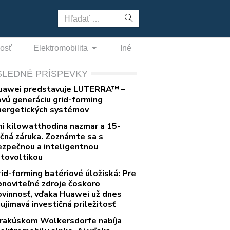
Hľadať:
nosť
Elektromobilita
Iné
SLEDNÉ PRÍSPEVKY
uawei predstavuje LUTERRA™ –
ovú generáciu grid-forming
nergetických systémov
ni kilowatthodina nazmar a 15-
očná záruka. Zoznámte sa s
ezpečnou a inteligentnou
otovoltikou
rid-forming batériové úložiská: Pre
bnoviteľné zdroje čoskoro
ovinnosť, vďaka Huawei už dnes
ujímavá investičná príležitosť
 rakúskom Wolkersdorfe nabíja