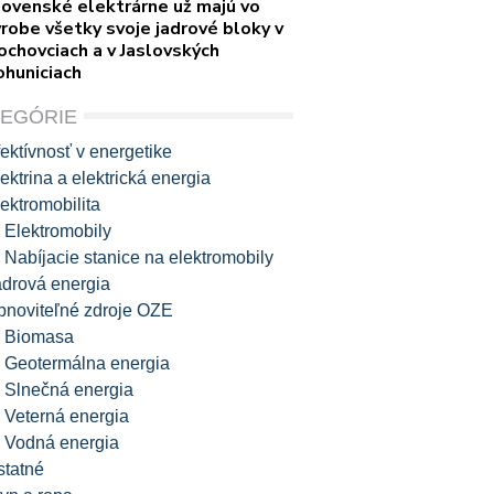
lovenské elektrárne už majú vo
robe všetky svoje jadrové bloky v
ochovciach a v Jaslovských
ohuniciach
TEGÓRIE
ektívnosť v energetike
ektrina a elektrická energia
ektromobilita
Elektromobily
Nabíjacie stanice na elektromobily
adrová energia
bnoviteľné zdroje OZE
Biomasa
Geotermálna energia
Slnečná energia
Veterná energia
Vodná energia
statné