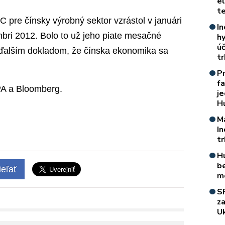
e
t
re čínsky výrobný sektor vzrástol v januári
In
bri 2012. Bolo to už jeho piate mesačné
h
úč
 ďalším dokladom, že čínska ekonomika sa
t
P
f
PA a Bloomberg.
je
H
M
I
t
H
b
eľať
m
S
z
Uk