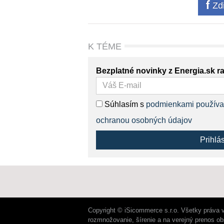
Zdi
K TÉME
Bezplatné novinky z Energia.sk r
Súhlasím s
podmienkami používa
ochranou osobných údajov
Prihlá
Copyright © iSicommerce s.r.o. Všetky práva 
rozmnožovanie, šírenie a na verejný prenos o