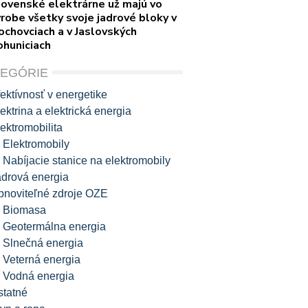
lovenské elektrárne už majú vo
robe všetky svoje jadrové bloky v
ochovciach a v Jaslovských
ohuniciach
TEGÓRIE
ektívnosť v energetike
ektrina a elektrická energia
ektromobilita
Elektromobily
Nabíjacie stanice na elektromobily
adrová energia
bnoviteľné zdroje OZE
Biomasa
Geotermálna energia
Slnečná energia
Veterná energia
Vodná energia
statné