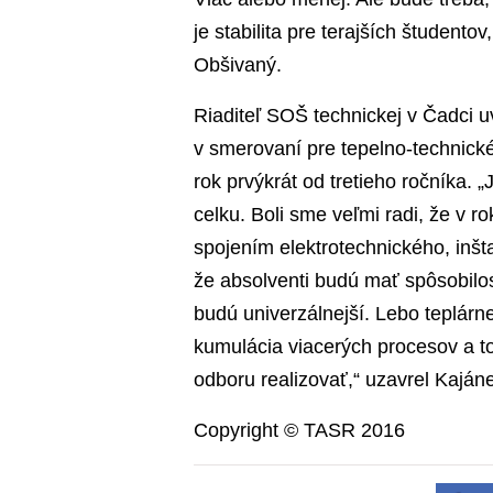
je stabilita pre terajších študent
Obšivaný.
Riaditeľ SOŠ technickej v Čadci u
v smerovaní pre tepelno-technické
rok prvýkrát od tretieho ročníka. „
celku. Boli sme veľmi radi, že v r
spojením elektrotechnického, inšta
že absolventi budú mať spôsobilos
budú univerzálnejší. Lebo teplárne
kumulácia viacerých procesov a to
odboru realizovať,“ uzavrel Kaján
Copyright © TASR 2016