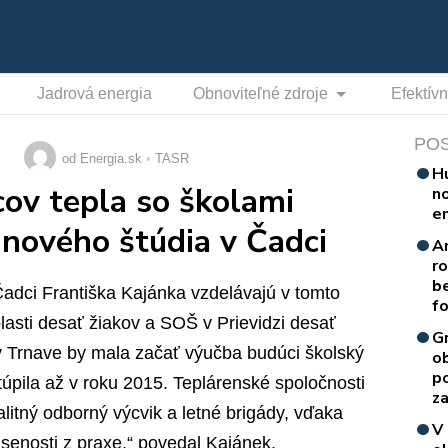
Jadrová energia
Obnoviteľné zdroje
Efektív
PO
od Energia.sk
TASR
H
ov tepla so školami
n
e
 nového štúdia v Čadci
A
r
b
Čadci Františka Kajánka vzdelávajú v tomto
f
lasti desať žiakov a SOŠ v Prievidzi desať
G
 v Trnave by mala začať výučba budúci školský
o
p
túpila až v roku 2015. Teplárenské spoločnosti
za
itný odborný výcvik a letné brigády, vďaka
V
senosti z praxe,“ povedal Kajánek.