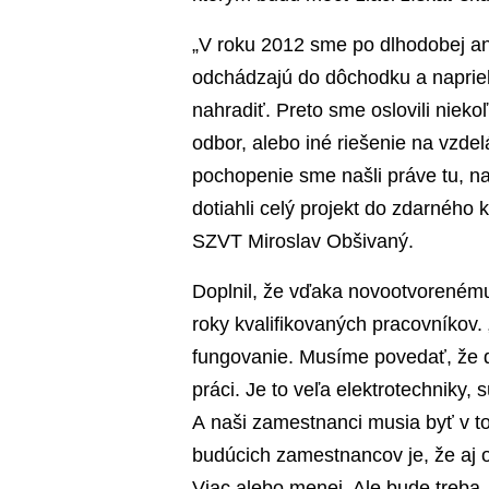
„V roku 2012 sme po dlhodobej ana
odchádzajú do dôchodku a naprie
nahradiť. Preto sme oslovili nieko
odbor, alebo iné riešenie na vzdel
pochopenie sme našli práve tu, na
dotiahli celý projekt do zdarného
SZVT Miroslav Obšivaný.
Doplnil, že vďaka novootvorenému
roky kvalifikovaných pracovníkov.
fungovanie. Musíme povedať, že d
práci. Je to veľa elektrotechniky, 
A naši zamestnanci musia byť v to
budúcich zamestnancov je, že aj o
Viac alebo menej. Ale bude treba,