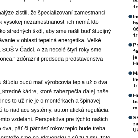
e
t
lýze zistili, že špecializovaní zamestnanci
In
k vysokej nezamestnanosti ich nemá kto
h
úč
ľko stredných škôl, aby sme našli buď študijný
t
ávanie v oblasti tepelná energetika. Veľké
P
 SOŠ v Čadci. A za necelé štyri roky sme
f
je
 konca,“ zdôraznil predseda predstavenstva
H
M
I
 štúdiu budú mať výrobcovia tepla už o dva
t
 „Stredné kádre, ktoré zabezpečia ďalej naše
H
nes to už nie je o montérkach a špinavej
b
m
sú to riadiace systémy, automatická regulácia.
S
mto vzdelaní. Perspektíva pre týchto našich
z
 dva, päť či pätnásť rokov teplo bude treba.
Uk
 pretože sme na Slovensku a sú tu zimy. Toto