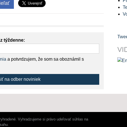
Pl
eľať
Te
V
Twee
az týždenne:
VI
nia
a potvrdzujem, že som sa oboznámil s
siť na odber noviniek
vyhradené. Vyhradzujeme si právo udeľovať súhlas na
bsahu.