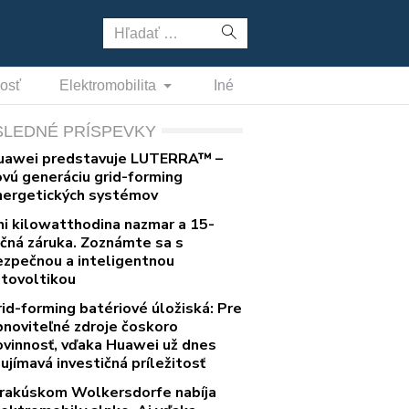
Hľadať:
nosť
Elektromobilita
Iné
SLEDNÉ PRÍSPEVKY
uawei predstavuje LUTERRA™ –
ovú generáciu grid-forming
nergetických systémov
ni kilowatthodina nazmar a 15-
očná záruka. Zoznámte sa s
ezpečnou a inteligentnou
otovoltikou
rid-forming batériové úložiská: Pre
bnoviteľné zdroje čoskoro
ovinnosť, vďaka Huawei už dnes
ujímavá investičná príležitosť
 rakúskom Wolkersdorfe nabíja