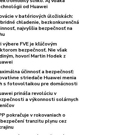
lektromobily slnko. Aj vďaka
echnológii od Huawei
ovácie v batériových úložiskách:
ybridné chladenie, bezkonkurenčná
innosť, najvyššia bezpečnosť na
rhu
ri výbere FVE je kľúčovým
aktorom bezpečnosť. Nie však
diným, hovorí Martin Hodek z
uawei
aximálna účinnosť a bezpečnosť:
novatívne striedače Huawei menia
rh s fotovoltaikou pre domácnosti
uawei prináša revolúciu v
ezpečnosti a výkonnosti solárnych
eničov
PP pokračuje v rokovaniach o
abezpečení tranzitu plynu cez
rajinu