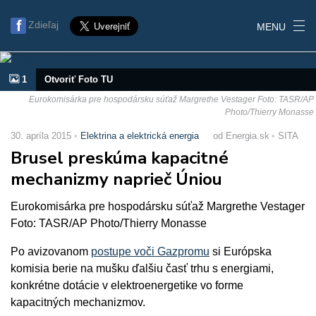
Zdieľaj
MENU
1
Otvoriť Foto TU
Eurokomisárka pre hospodársku súťaž Margrethe Vestager Foto: TASR/AP
Photo/Thierry Monasse
30. apríla 2015
Elektrina a elektrická energia
od Energia.sk
SITA
Brusel preskúma kapacitné
mechanizmy naprieč Úniou
Eurokomisárka pre hospodársku súťaž Margrethe Vestager
Foto: TASR/AP Photo/Thierry Monasse
Po avizovanom
postupe voči Gazpromu
si Európska
komisia berie na mušku ďalšiu časť trhu s energiami,
konkrétne dotácie v elektroenergetike vo forme
kapacitných mechanizmov.