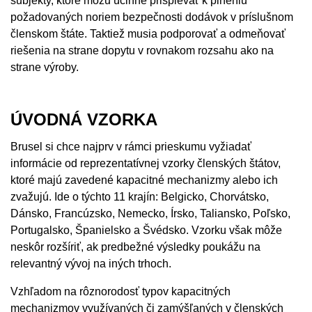
subjekty, ktoré môžu účinne prispievať k plneniu
požadovaných noriem bezpečnosti dodávok v príslušnom
členskom štáte. Taktiež musia podporovať a odmeňovať
riešenia na strane dopytu v rovnakom rozsahu ako na
strane výroby.
ÚVODNÁ VZORKA
Brusel si chce najprv v rámci prieskumu vyžiadať
informácie od reprezentatívnej vzorky členských štátov,
ktoré majú zavedené kapacitné mechanizmy alebo ich
zvažujú. Ide o týchto 11 krajín: Belgicko, Chorvátsko,
Dánsko, Francúzsko, Nemecko, Írsko, Taliansko, Poľsko,
Portugalsko, Španielsko a Švédsko. Vzorku však môže
neskôr rozšíriť, ak predbežné výsledky poukážu na
relevantný vývoj na iných trhoch.
Vzhľadom na rôznorodosť typov kapacitných
mechanizmov využívaných či zamýšľaných v členských