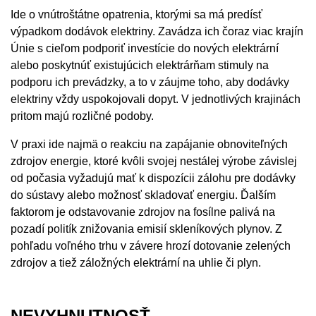
Ide o vnútroštátne opatrenia, ktorými sa má predísť
výpadkom dodávok elektriny. Zavádza ich čoraz viac krajín
Únie s cieľom podporiť investície do nových elektrární
alebo poskytnúť existujúcich elektrárňam stimuly na
podporu ich prevádzky, a to v záujme toho, aby dodávky
elektriny vždy uspokojovali dopyt. V jednotlivých krajinách
pritom majú rozličné podoby.
V praxi ide najmä o reakciu na zapájanie obnoviteľných
zdrojov energie, ktoré kvôli svojej nestálej výrobe závislej
od počasia vyžadujú mať k dispozícii zálohu pre dodávky
do sústavy alebo možnosť skladovať energiu. Ďalším
faktorom je odstavovanie zdrojov na fosílne palivá na
pozadí politík znižovania emisií skleníkových plynov. Z
pohľadu voľného trhu v závere hrozí dotovanie zelených
zdrojov a tiež záložných elektrární na uhlie či plyn.
NEVYHNUTNOSŤ