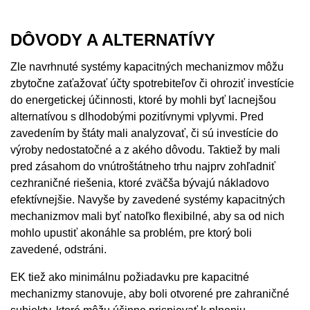
DÔVODY A ALTERNATÍVY
Zle navrhnuté systémy kapacitných mechanizmov môžu
zbytočne zaťažovať účty spotrebiteľov či ohroziť investície
do energetickej účinnosti, ktoré by mohli byť lacnejšou
alternatívou s dlhodobými pozitívnymi vplyvmi. Pred
zavedením by štáty mali analyzovať, či sú investície do
výroby nedostatočné a z akého dôvodu. Taktiež by mali
pred zásahom do vnútroštátneho trhu najprv zohľadniť
cezhraničné riešenia, ktoré zväčša bývajú nákladovo
efektívnejšie. Navyše by zavedené systémy kapacitných
mechanizmov mali byť natoľko flexibilné, aby sa od nich
mohlo upustiť akonáhle sa problém, pre ktorý boli
zavedené, odstráni.
EK tiež ako minimálnu požiadavku pre kapacitné
mechanizmy stanovuje, aby boli otvorené pre zahraničné