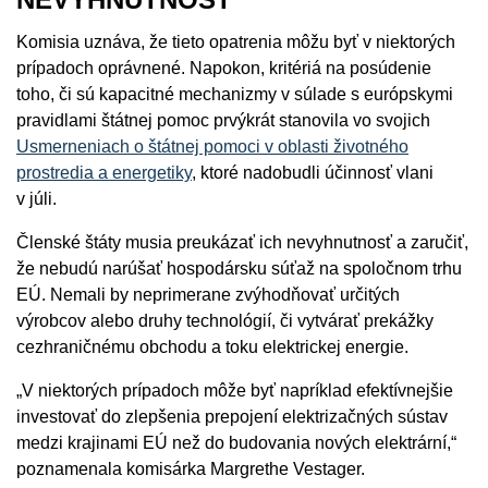
Komisia uznáva, že tieto opatrenia môžu byť v niektorých
prípadoch oprávnené. Napokon, kritériá na posúdenie
toho, či sú kapacitné mechanizmy v súlade s európskymi
pravidlami štátnej pomoc prvýkrát stanovila vo svojich
Usmerneniach o štátnej pomoci v oblasti životného
prostredia a energetiky
, ktoré nadobudli účinnosť vlani
v júli.
Členské štáty musia preukázať ich nevyhnutnosť a zaručiť,
že nebudú narúšať hospodársku súťaž na spoločnom trhu
EÚ. Nemali by neprimerane zvýhodňovať určitých
výrobcov alebo druhy technológií, či vytvárať prekážky
cezhraničnému obchodu a toku elektrickej energie.
„V niektorých prípadoch môže byť napríklad efektívnejšie
investovať do zlepšenia prepojení elektrizačných sústav
medzi krajinami EÚ než do budovania nových elektrární,“
poznamenala komisárka Margrethe Vestager.