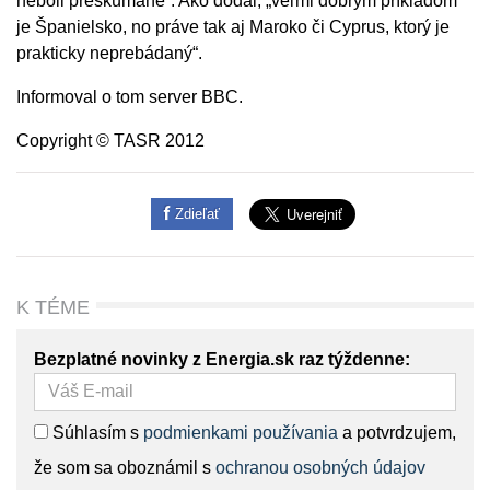
neboli preskúmané“. Ako dodal, „veľmi dobrým príkladom
je Španielsko, no práve tak aj Maroko či Cyprus, ktorý je
prakticky neprebádaný“.
Informoval o tom server BBC.
Copyright © TASR 2012
Zdieľať
K TÉME
Bezplatné novinky z Energia.sk raz týždenne:
Súhlasím s
podmienkami používania
a potvrdzujem,
že som sa oboznámil s
ochranou osobných údajov