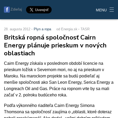
Zdieľaj
MENU
28. augusta 2012
Plyn a ropa
od Energia.sk
TASR
Britská ropná spoločnosť Cairn
Energy plánuje prieskum v nových
oblastiach
Cairn Energy získala v poslednom období licencie na
prieskum ložísk v Severnom mori, no aj na prieskum v
Maroku. Na marockom projekte sa budú podieľať aj
menšie spoločnosti ako San Leon Energy, Serica Energy a
Longreach Oil and Gas. Práce na ropnom vrte by sa mali
začať v 2. polroku budúceho roka.
Podľa výkonného riaditeľa Cairn Energy Simona
Thomsona sa spoločnosť zaujíma o „oblasti, ktoré doteraz