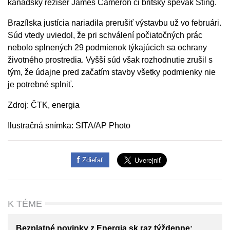
kanadský režisér James Cameron či britský spevák Sting.
Brazílska justícia nariadila prerušiť výstavbu už vo februári.
Súd vtedy uviedol, že pri schválení počiatočných prác
nebolo splnených 29 podmienok týkajúcich sa ochrany
životného prostredia. Vyšší súd však rozhodnutie zrušil s
tým, že údajne pred začatím stavby všetky podmienky nie
je potrebné splniť.
Zdroj: ČTK, energia
Ilustračná snímka: SITA/AP Photo
Zdieľať
K TÉME
Bezplatné novinky z Energia.sk raz týždenne: