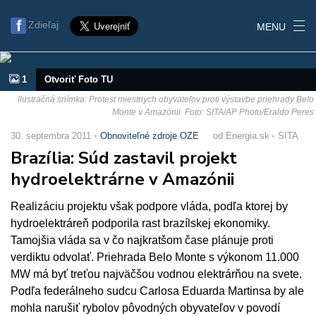
Zdieľaj
MENU
1
Otvoriť Foto TU
Ilustračná snímka: Protest miestnych obyvateľov proti výstavbe priehrady Belo
Monte v Amazónii. Foto: SITA/AP Photo/Eraldo Peres
30. septembra 2011
Obnoviteľné zdroje OZE
od Energia.sk
SITA
Brazília: Súd zastavil projekt
hydroelektrárne v Amazónii
Realizáciu projektu však podpore vláda, podľa ktorej by
hydroelektráreň podporila rast brazílskej ekonomiky.
Tamojšia vláda sa v čo najkratšom čase plánuje proti
verdiktu odvolať. Priehrada Belo Monte s výkonom 11.000
MW má byť treťou najväčšou vodnou elektrárňou na svete.
Podľa federálneho sudcu Carlosa Eduarda Martinsa by ale
mohla narušiť rybolov pôvodných obyvateľov v povodí