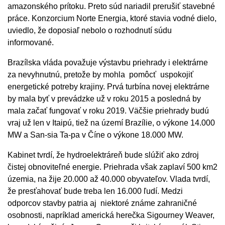
amazonského prítoku. Preto súd nariadil prerušiť stavebné
práce. Konzorcium Norte Energia, ktoré stavia vodné dielo,
uviedlo, že doposiaľ nebolo o rozhodnutí súdu
informované.
Brazílska vláda považuje výstavbu priehrady i elektrárne
za nevyhnutnú, pretože by mohla pomôcť uspokojiť
energetické potreby krajiny. Prvá turbína novej elektrárne
by mala byť v prevádzke už v roku 2015 a posledná by
mala začať fungovať v roku 2019. Väčšie priehrady budú
vraj už len v Itaipú, tiež na území Brazílie, o výkone 14.000
MW a San-sia Ta-pa v Číne o výkone 18.000 MW.
Kabinet tvrdí, že hydroelektráreň bude slúžiť ako zdroj
čistej obnoviteľné energie. Priehrada však zaplaví 500 km2
územia, na žije 20.000 až 40.000 obyvateľov. Vlada tvrdí,
že presťahovať bude treba len 16.000 ľudí. Medzi
odporcov stavby patria aj niektoré známe zahraničné
osobnosti, napríklad americká herečka Sigourney Weaver,