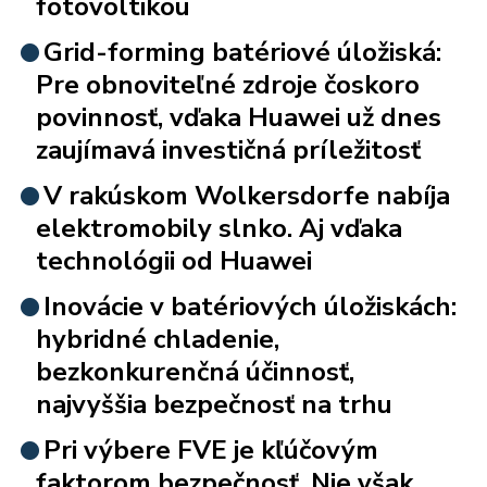
fotovoltikou
Grid-forming batériové úložiská:
Pre obnoviteľné zdroje čoskoro
povinnosť, vďaka Huawei už dnes
zaujímavá investičná príležitosť
V rakúskom Wolkersdorfe nabíja
elektromobily slnko. Aj vďaka
technológii od Huawei
Inovácie v batériových úložiskách:
hybridné chladenie,
bezkonkurenčná účinnosť,
najvyššia bezpečnosť na trhu
Pri výbere FVE je kľúčovým
faktorom bezpečnosť. Nie však