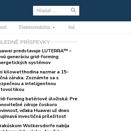
Hľadať:
nosť
Elektromobilita
Iné
SLEDNÉ PRÍSPEVKY
uawei predstavuje LUTERRA™ –
ovú generáciu grid-forming
nergetických systémov
ni kilowatthodina nazmar a 15-
očná záruka. Zoznámte sa s
ezpečnou a inteligentnou
otovoltikou
rid-forming batériové úložiská: Pre
bnoviteľné zdroje čoskoro
ovinnosť, vďaka Huawei už dnes
ujímavá investičná príležitosť
 rakúskom Wolkersdorfe nabíja