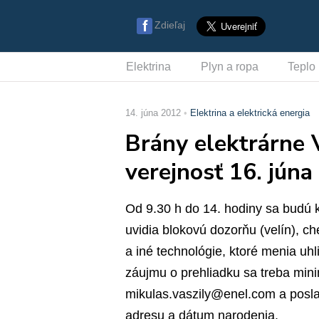
Zdieľaj
Elektrina
Plyn a ropa
Teplo
14. júna 2012
Elektrina a elektrická energia
Brány elektrárne 
verejnosť 16. jún
Od 9.30 h do 14. hodiny sa budú k
uvidia blokovú dozorňu (velín), c
a iné technológie, ktoré menia uhl
záujmu o prehliadku sa treba mini
mikulas.vaszily@enel.com a posla
adresu a dátum narodenia.