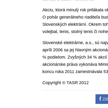
Akciu, ktorá minulý rok prilákala o
O pohár generálneho riaditeľa bud
Slovenských elektrární. Okrem to
volejbal, tenis, stolný tenis či nohe
Slovenské elektrárne, a.s., sú na
apríli 2006 sa jej hlavným akcion
% podielom. Zvyšných 34 % akcií
akcionárske práva vykonáva Mini
koncu roka 2011 zamestnávala 53
Copyright © TASR 2012
Zdi