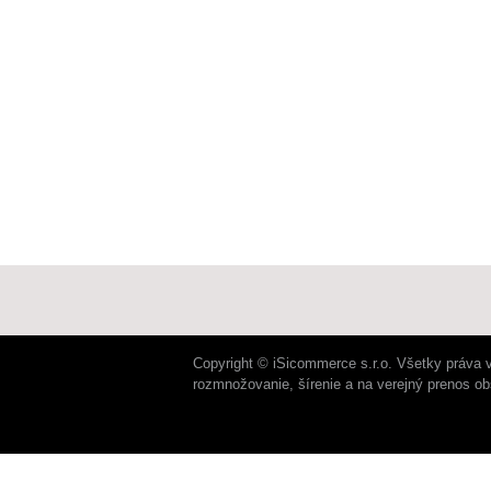
Copyright © iSicommerce s.r.o. Všetky práva 
rozmnožovanie, šírenie a na verejný prenos o