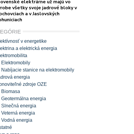
lovenské elektrárne už majú vo
robe všetky svoje jadrové bloky v
ochovciach a v Jaslovských
ohuniciach
TEGÓRIE
ektívnosť v energetike
ektrina a elektrická energia
ektromobilita
Elektromobily
Nabíjacie stanice na elektromobily
adrová energia
bnoviteľné zdroje OZE
Biomasa
Geotermálna energia
Slnečná energia
Veterná energia
Vodná energia
statné