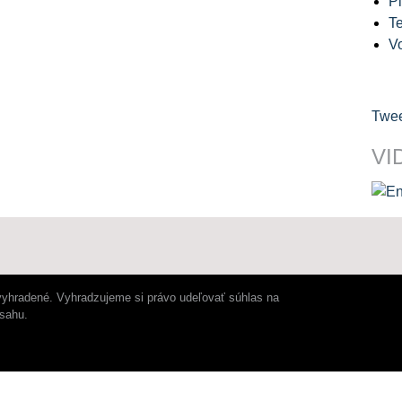
Pl
Te
V
Twee
VI
vyhradené. Vyhradzujeme si právo udeľovať súhlas na
bsahu.