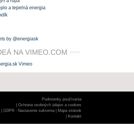
yn a ropa
plo a tepelná energia
odík
ts by @energiask
DEÁ NA VIMEO.COM
Podmienky používania
Ochrana osobných údajov a cookies
GDPR - Nastavenie sukromia
Mapa stránok
Kontakt