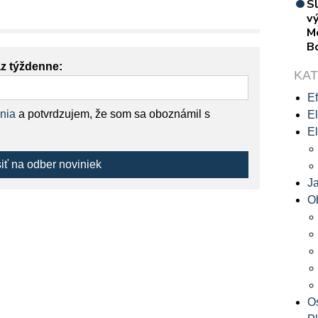
S
vý
M
B
az týždenne:
KA
Ef
nia
a potvrdzujem, že som sa oboznámil s
El
El
siť na odber noviniek
J
O
O