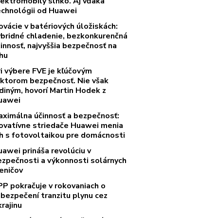
lektromobily slnko. Aj vďaka
echnológii od Huawei
ovácie v batériových úložiskách:
ybridné chladenie, bezkonkurenčná
innosť, najvyššia bezpečnosť na
rhu
ri výbere FVE je kľúčovým
aktorom bezpečnosť. Nie však
diným, hovorí Martin Hodek z
uawei
aximálna účinnosť a bezpečnosť:
novatívne striedače Huawei menia
rh s fotovoltaikou pre domácnosti
uawei prináša revolúciu v
ezpečnosti a výkonnosti solárnych
eničov
PP pokračuje v rokovaniach o
abezpečení tranzitu plynu cez
rajinu