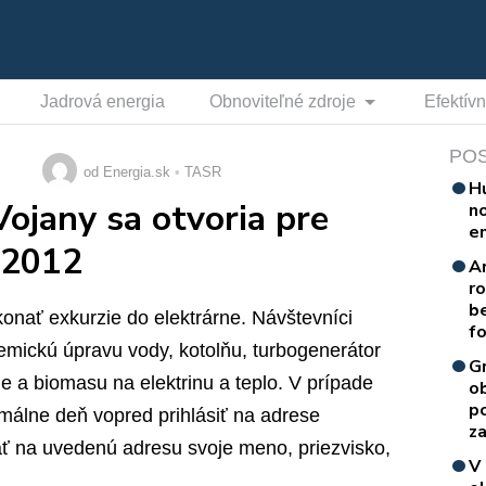
Jadrová energia
Obnoviteľné zdroje
Efektív
PO
od Energia.sk
TASR
H
Vojany sa otvoria pre
n
e
a 2012
A
r
b
onať exkurzie do elektrárne. Návštevníci
f
hemickú úpravu vody, kotolňu, turbogenerátor
G
ie a biomasu na elektrinu a teplo. V prípade
o
p
málne deň vopred prihlásiť na adrese
za
ť na uvedenú adresu svoje meno, priezvisko,
V