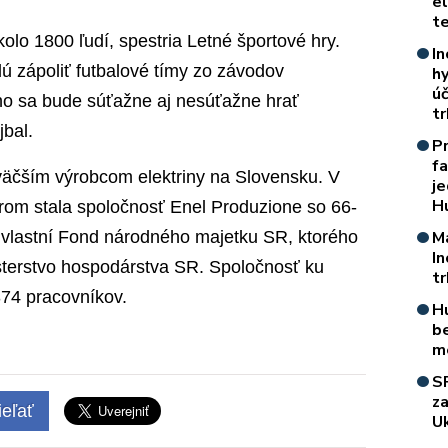
e
t
kolo 1800 ľudí, spestria Letné športové hry.
In
ú zápoliť futbalové tímy zo závodov
h
úč
ho sa bude súťažne aj nesúťažne hrať
t
jbal.
P
f
jväčším výrobcom elektriny na Slovensku. V
je
H
árom stala spoločnosť Enel Produzione so 66-
 vlastní Fond národného majetku SR, ktorého
M
I
sterstvo hospodárstva SR. Spoločnosť ku
t
74 pracovníkov.
H
b
m
S
z
eľať
Uk