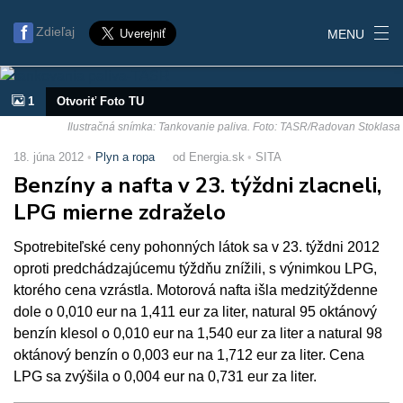
Zdieľaj
MENU
1
Otvoriť Foto TU
Ilustračná snímka: Tankovanie paliva. Foto: TASR/Radovan Stoklasa
18. júna 2012
Plyn a ropa
od Energia.sk
SITA
Benzíny a nafta v 23. týždni zlacneli,
LPG mierne zdraželo
Spotrebiteľské ceny pohonných látok sa v 23. týždni 2012
oproti predchádzajúcemu týždňu znížili, s výnimkou LPG,
ktorého cena vzrástla. Motorová nafta išla medzitýždenne
dole o 0,010 eur na 1,411 eur za liter, natural 95 oktánový
benzín klesol o 0,010 eur na 1,540 eur za liter a natural 98
oktánový benzín o 0,003 eur na 1,712 eur za liter. Cena
LPG sa zvýšila o 0,004 eur na 0,731 eur za liter.