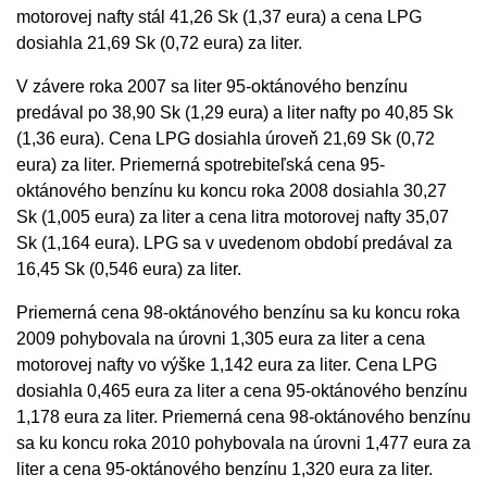
motorovej nafty stál 41,26 Sk (1,37 eura) a cena LPG
dosiahla 21,69 Sk (0,72 eura) za liter.
V závere roka 2007 sa liter 95-oktánového benzínu
predával po 38,90 Sk (1,29 eura) a liter nafty po 40,85 Sk
(1,36 eura). Cena LPG dosiahla úroveň 21,69 Sk (0,72
eura) za liter. Priemerná spotrebiteľská cena 95-
oktánového benzínu ku koncu roka 2008 dosiahla 30,27
Sk (1,005 eura) za liter a cena litra motorovej nafty 35,07
Sk (1,164 eura). LPG sa v uvedenom období predával za
16,45 Sk (0,546 eura) za liter.
Priemerná cena 98-oktánového benzínu sa ku koncu roka
2009 pohybovala na úrovni 1,305 eura za liter a cena
motorovej nafty vo výške 1,142 eura za liter. Cena LPG
dosiahla 0,465 eura za liter a cena 95-oktánového benzínu
1,178 eura za liter. Priemerná cena 98-oktánového benzínu
sa ku koncu roka 2010 pohybovala na úrovni 1,477 eura za
liter a cena 95-oktánového benzínu 1,320 eura za liter.