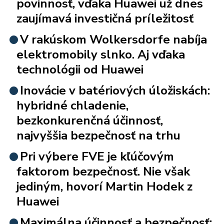
povinnosť, vďaka Huawei už dnes
zaujímavá investičná príležitosť
V rakúskom Wolkersdorfe nabíja
elektromobily slnko. Aj vďaka
technológii od Huawei
Inovácie v batériových úložiskách:
hybridné chladenie,
bezkonkurenčná účinnosť,
najvyššia bezpečnosť na trhu
Pri výbere FVE je kľúčovým
faktorom bezpečnosť. Nie však
jediným, hovorí Martin Hodek z
Huawei
Maximálna účinnosť a bezpečnosť: