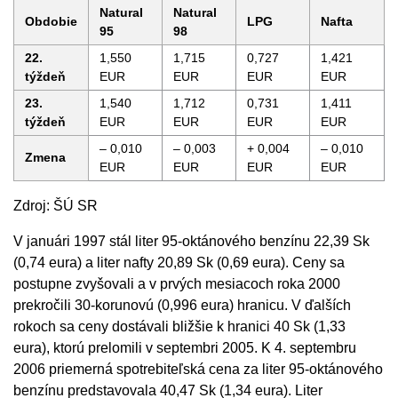
Natural
Natural
Obdobie
LPG
Nafta
95
98
22.
1,550
1,715
0,727
1,421
týždeň
EUR
EUR
EUR
EUR
23.
1,540
1,712
0,731
1,411
týždeň
EUR
EUR
EUR
EUR
– 0,010
– 0,003
+ 0,004
– 0,010
Zmena
EUR
EUR
EUR
EUR
Zdroj: ŠÚ SR
V januári 1997 stál liter 95-oktánového benzínu 22,39 Sk
(0,74 eura) a liter nafty 20,89 Sk (0,69 eura). Ceny sa
postupne zvyšovali a v prvých mesiacoch roka 2000
prekročili 30-korunovú (0,996 eura) hranicu. V ďalších
rokoch sa ceny dostávali bližšie k hranici 40 Sk (1,33
eura), ktorú prelomili v septembri 2005. K 4. septembru
2006 priemerná spotrebiteľská cena za liter 95-oktánového
benzínu predstavovala 40,47 Sk (1,34 eura). Liter