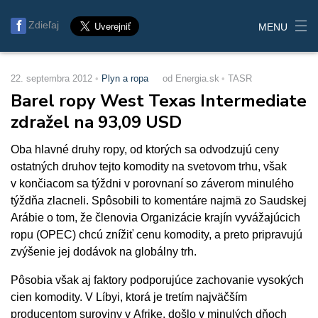
Zdieľaj
MENU
22. septembra 2012
Plyn a ropa
od Energia.sk
TASR
Barel ropy West Texas Intermediate
zdražel na 93,09 USD
Oba hlavné druhy ropy, od ktorých sa odvodzujú ceny
ostatných druhov tejto komodity na svetovom trhu, však
v končiacom sa týždni v porovnaní so záverom minulého
týždňa zlacneli. Spôsobili to komentáre najmä zo Saudskej
Arábie o tom, že členovia Organizácie krajín vyvážajúcich
ropu (OPEC) chcú znížiť cenu komodity, a preto pripravujú
zvýšenie jej dodávok na globálny trh.
Pôsobia však aj faktory podporujúce zachovanie vysokých
cien komodity. V Líbyi, ktorá je tretím najväčším
producentom suroviny v Afrike, došlo v minulých dňoch