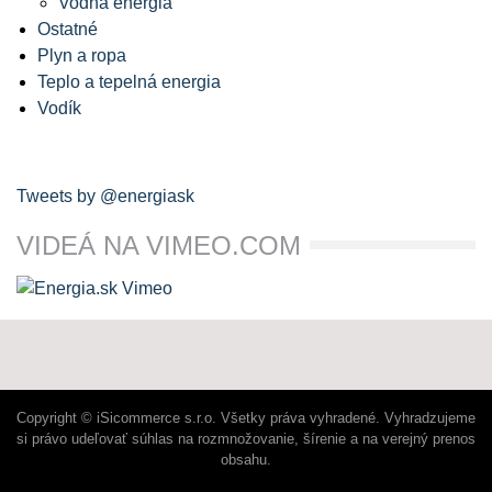
Vodná energia
Ostatné
Plyn a ropa
Teplo a tepelná energia
Vodík
Tweets by @energiask
VIDEÁ NA VIMEO.COM
Copyright © iSicommerce s.r.o. Všetky práva vyhradené. Vyhradzujeme
si právo udeľovať súhlas na rozmnožovanie, šírenie a na verejný prenos
obsahu.