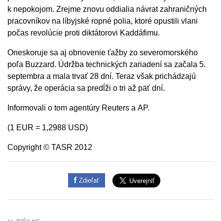
k nepokojom. Zrejme znovu oddialia návrat zahraničných
pracovníkov na líbyjské ropné polia, ktoré opustili vlani
počas revolúcie proti diktátorovi Kaddáfimu.
Oneskoruje sa aj obnovenie ťažby zo severomorského
poľa Buzzard. Údržba technických zariadení sa začala 5.
septembra a mala trvať 28 dní. Teraz však prichádzajú
správy, že operácia sa predĺži o tri až päť dní.
Informovali o tom agentúry Reuters a AP.
(1 EUR = 1,2988 USD)
Copyright © TASR 2012
Zdieľať