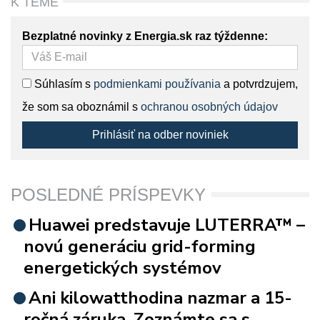
K TÉME
Bezplatné novinky z Energia.sk raz týždenne:
Súhlasím s
podmienkami používania
a potvrdzujem,
že som sa oboznámil s
ochranou osobných údajov
Prihlásiť na odber noviniek
POSLEDNÉ PRÍSPEVKY
Huawei predstavuje LUTERRA™ –
novú generáciu grid-forming
energetických systémov
Ani kilowatthodina nazmar a 15-
ročná záruka. Zoznámte sa s