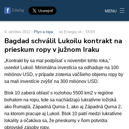
Zdieľaj
MENU
9. októbra 2012
Plyn a ropa
od Energia.sk
TASR
Bagdad schválil Lukoilu kontrakt na
prieskum ropy v južnom Iraku
„Kontrakt by sa mal podpísať v novembri tohto roka,“
uviedol Lukoil. Minimálna investícia sa odhaduje na 100
miliónov USD, v prípade zistenia väčšieho objemu ropy by
sa mali investície zvýšiť na 300 miliónov USD.
Blok 10 zaberá oblasť s rozlohou 5500 km2 v regióne
bohatom na ropu, kde sa nachádzajú lukratívne ložiská
ako Rumajlá, Západná Qurna-1, ako aj Západná Qurna 2,
na ktorom pracuje aj Lukoil. Blok 10 patrí medzi lukratívne
lokality a očakáva sa, že prieskumy v ňom potvrdia
obrovské zásoby ropy.