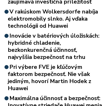
zaujímavá investičná príležitosť
V rakúskom Wolkersdorfe nabíja
elektromobily slnko. Aj vďaka
technológii od Huawei
Inovácie v batériových úložiskách:
hybridné chladenie,
bezkonkurenčná účinnosť,
najvyššia bezpečnosť na trhu
Pri výbere FVE je kľúčovým
faktorom bezpečnosť. Nie však
jediným, hovorí Martin Hodek z
Huawei
Maximálna účinnosť a bezpečnosť:
Inovatívne striedače Huawei menia