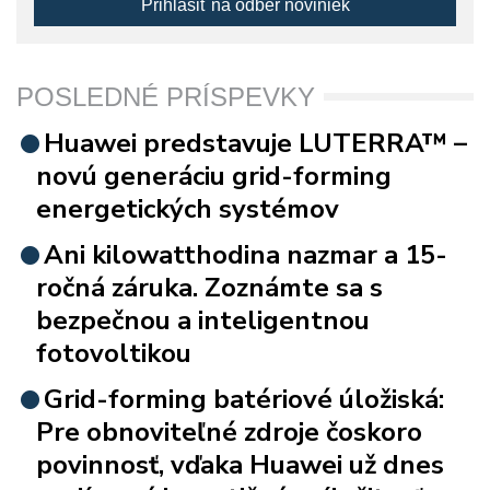
Prihlásiť na odber noviniek
POSLEDNÉ PRÍSPEVKY
Huawei predstavuje LUTERRA™ –
novú generáciu grid-forming
energetických systémov
Ani kilowatthodina nazmar a 15-
ročná záruka. Zoznámte sa s
bezpečnou a inteligentnou
fotovoltikou
Grid-forming batériové úložiská:
Pre obnoviteľné zdroje čoskoro
povinnosť, vďaka Huawei už dnes