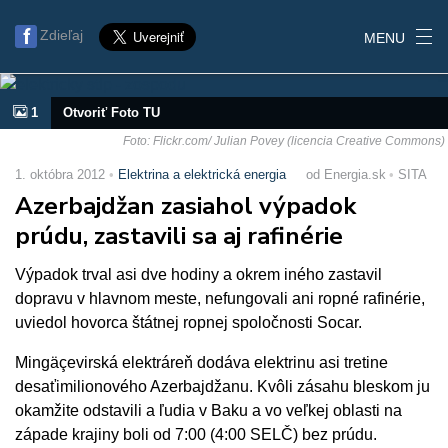
Zdieľaj
MENU
1
Otvoriť Foto TU
Foto: Flickr.com/ Julian Povey (licencia Creative Commons)
1. októbra 2012
Elektrina a elektrická energia
od Energia.sk
SITA
Azerbajdžan zasiahol výpadok
prúdu, zastavili sa aj rafinérie
Výpadok trval asi dve hodiny a okrem iného zastavil
dopravu v hlavnom meste, nefungovali ani ropné rafinérie,
uviedol hovorca štátnej ropnej spoločnosti Socar.
Mingäçevirská elektráreň dodáva elektrinu asi tretine
desaťimilionového Azerbajdžanu. Kvôli zásahu bleskom ju
okamžite odstavili a ľudia v Baku a vo veľkej oblasti na
západe krajiny boli od 7:00 (4:00 SELČ) bez prúdu.