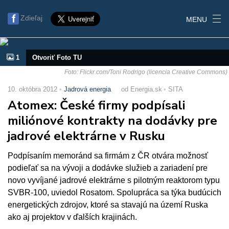
Zdieľaj
MENU
1
Otvoriť Foto TU
Foto: Flickr.com/Toni Rodrigo (licencia Creative Commons)
10. októbra 2012
Jadrová energia
od Energia.sk
SITA
Atomex: České firmy podpísali
miliónové kontrakty na dodávky pre
jadrové elektrárne v Rusku
Podpísaním memoránd sa firmám z ČR otvára možnosť
podieľať sa na vývoji a dodávke služieb a zariadení pre
novo vyvíjané jadrové elektrárne s pilotným reaktorom typu
SVBR-100, uviedol Rosatom. Spolupráca sa týka budúcich
energetických zdrojov, ktoré sa stavajú na území Ruska
ako aj projektov v ďalších krajinách.