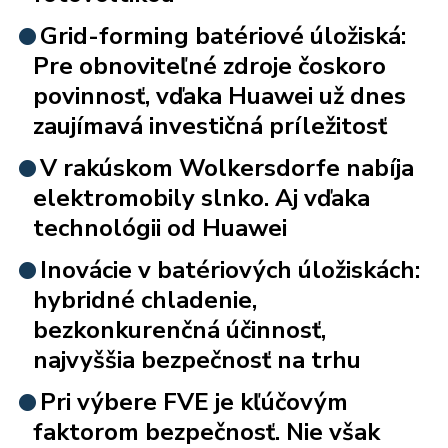
Grid-forming batériové úložiská:
Pre obnoviteľné zdroje čoskoro
povinnosť, vďaka Huawei už dnes
zaujímavá investičná príležitosť
V rakúskom Wolkersdorfe nabíja
elektromobily slnko. Aj vďaka
technológii od Huawei
Inovácie v batériových úložiskách:
hybridné chladenie,
bezkonkurenčná účinnosť,
najvyššia bezpečnosť na trhu
Pri výbere FVE je kľúčovým
faktorom bezpečnosť. Nie však