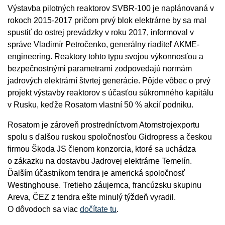
Výstavba pilotných reaktorov SVBR-100 je naplánovaná v
rokoch 2015-2017 pričom prvý blok elektrárne by sa mal
spustiť do ostrej prevádzky v roku 2017, informoval v
správe Vladimír Petročenko, generálny riaditeľ AKME-
engineering. Reaktory tohto typu svojou výkonnosťou a
bezpečnostnými parametrami zodpovedajú normám
jadrových elektrární štvrtej generácie. Pôjde vôbec o prvý
projekt výstavby reaktorov s účasťou súkromného kapitálu
v Rusku, keďže Rosatom vlastní 50 % akcií podniku.
Rosatom je zároveň prostredníctvom Atomstrojexportu
spolu s ďalšou ruskou spoločnosťou Gidropress a českou
firmou Škoda JS členom konzorcia, ktoré sa uchádza
o zákazku na dostavbu Jadrovej elektrárne Temelín.
Ďalším účastníkom tendra je americká spoločnosť
Westinghouse. Tretieho záujemca, francúzsku skupinu
Areva, ČEZ z tendra ešte minulý týždeň vyradil.
O dôvodoch sa viac
dočítate tu
.