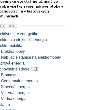
lovenské elektrárne už majú vo
robe všetky svoje jadrové bloky v
ochovciach a v Jaslovských
ohuniciach
TEGÓRIE
ektívnosť v energetike
ektrina a elektrická energia
ektromobilita
Elektromobily
Nabíjacie stanice na elektromobily
adrová energia
bnoviteľné zdroje OZE
Biomasa
Geotermálna energia
Slnečná energia
Veterná energia
Vodná energia
statné