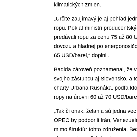
klimatických zmien.
„Určite zaujímavý je aj pohľad jed
ropu. Pokiaľ ministri producentský
predávali ropu za cenu 75 až 80 US
dovozu a hladnej po energonosič
65 USD/barel,“ doplnil.
Badida zároveň poznamenal, že v t
svojho zástupcu aj Slovensko, a 
charty Urbana Rusnáka, podľa ktor
ropy na úrovni 60 až 70 USD/bare
„Tak či onak, želania sú jedna ve
OPEC by podporili Irán, Venezuela, 
mimo štruktúr tohto združenia. Be