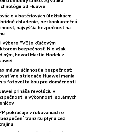
lektromobily slnko. Aj vďaka
echnológii od Huawei
ovácie v batériových úložiskách:
ybridné chladenie, bezkonkurenčná
innosť, najvyššia bezpečnosť na
rhu
ri výbere FVE je kľúčovým
aktorom bezpečnosť. Nie však
diným, hovorí Martin Hodek z
uawei
aximálna účinnosť a bezpečnosť:
novatívne striedače Huawei menia
rh s fotovoltaikou pre domácnosti
uawei prináša revolúciu v
ezpečnosti a výkonnosti solárnych
eničov
PP pokračuje v rokovaniach o
abezpečení tranzitu plynu cez
rajinu