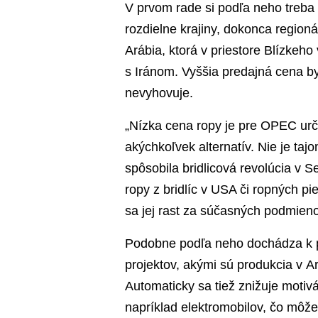
V prvom rade si podľa neho treb
rozdielne krajiny, dokonca region
Arábia, ktorá v priestore Blízkeh
s Iránom. Vyššia predajná cena by 
nevyhovuje.
„Nízka cena ropy je pre OPEC urč
akýchkoľvek alternatív. Nie je ta
spôsobila bridlicová revolúcia v
ropy z bridlíc v USA či ropných pi
sa jej rast za súčasných podmienok
Podobne podľa neho dochádza k p
projektov, akými sú produkcia v A
Automaticky sa tiež znižuje motiv
napríklad elektromobilov, čo môž