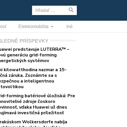
Hľadať:
nosť
Elektromobilita
Iné
SLEDNÉ PRÍSPEVKY
uawei predstavuje LUTERRA™ –
ovú generáciu grid-forming
nergetických systémov
ni kilowatthodina nazmar a 15-
očná záruka. Zoznámte sa s
ezpečnou a inteligentnou
otovoltikou
rid-forming batériové úložiská: Pre
bnoviteľné zdroje čoskoro
ovinnosť, vďaka Huawei už dnes
ujímavá investičná príležitosť
 rakúskom Wolkersdorfe nabíja