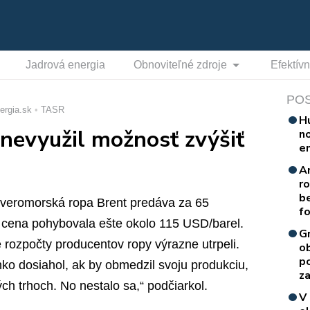
Jadrová energia
Obnoviteľné zdroje
Efektív
PO
ergia.sk
TASR
H
evyužil možnosť zvýšiť
n
e
A
r
b
everomorská ropa Brent predáva za 65
f
j cena pohybovala ešte okolo 115 USD/barel.
G
rozpočty producentov ropy výrazne utrpeli.
o
p
o dosiahol, ak by obmedzil svoju produkciu,
za
ch trhoch. No nestalo sa,“ podčiarkol.
V