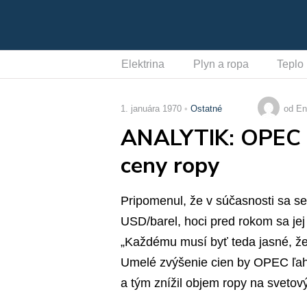
Elektrina
Plyn a ropa
Teplo
1. januára 1970
Ostatné
od En
ANALYTIK: OPEC n
ceny ropy
Pripomenul, že v súčasnosti sa s
USD/barel, hoci pred rokom sa je
„Každému musí byť teda jasné, že 
Umelé zvýšenie cien by OPEC ľahk
a tým znížil objem ropy na svetový