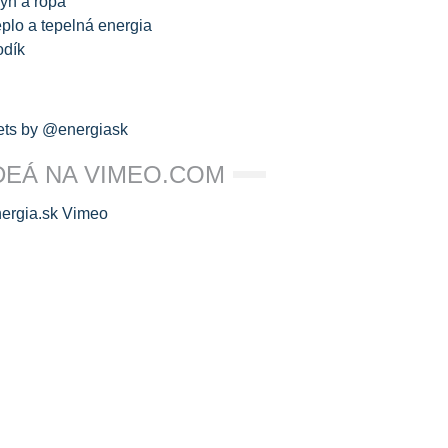
yn a ropa
plo a tepelná energia
odík
ts by @energiask
DEÁ NA VIMEO.COM