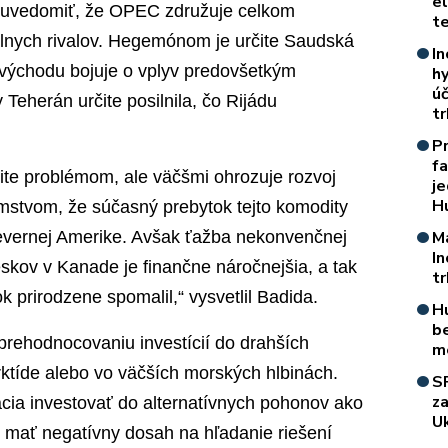
e
a uvedomiť, že OPEC združuje celkom
t
álnych rivalov. Hegemónom je určite Saudská
In
o východu bojuje o vplyv predovšetkým
h
úč
Teherán určite posilnila, čo Rijádu
t
P
f
ite problémom, ale väčšmi ohrozuje rozvoj
je
H
jomstvom, že súčasný prebytok tejto komodity
 Severnej Amerike. Avšak ťažba nekonvenčnej
M
I
eskov v Kanade je finančne náročnejšia, a tak
t
 prirodzene spomalil,“ vysvetlil Badida.
H
b
rehodnocovaniu investícií do drahších
m
rktíde alebo vo väčších morských hlbinách.
S
z
ácia investovať do alternatívnych pohonov ako
Uk
e mať negatívny dosah na hľadanie riešení