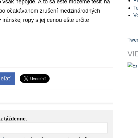
Pl
o však nepôjde. A to sa ešte môžeme tešiť na
Te
u po očakávanom zrušení medzinárodných
V
 iránskej ropy s jej cenou ešte určite
Twee
VI
eľať
az týždenne: