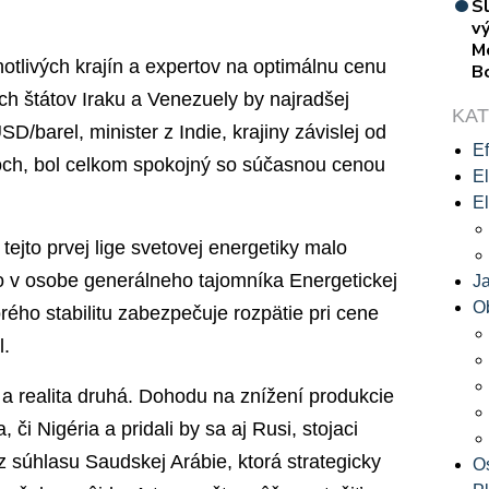
S
vý
M
notlivých krajín a expertov na optimálnu cenu
B
ch štátov Iraku a Venezuely by najradšej
KA
D/barel, minister z Indie, krajiny závislej od
Ef
och, bol celkom spokojný so súčasnou cenou
El
El
ejto prvej lige svetovej energetiky malo
to v osobe generálneho tajomníka Energetickej
J
O
ého stabilitu zabezpečuje rozpätie pri cene
l.
c a realita druhá. Dohodu na znížení produkcie
či Nigéria a pridali by sa aj Rusi, stojaci
z súhlasu Saudskej Arábie, ktorá strategicky
O