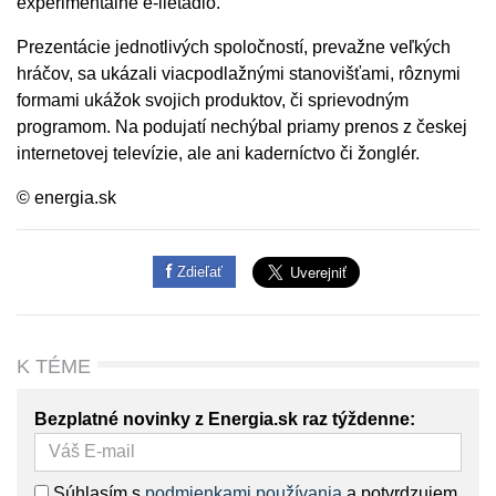
experimentálne e-lietadlo.
Prezentácie jednotlivých spoločností, prevažne veľkých
hráčov, sa ukázali viacpodlažnými stanovišťami, rôznymi
formami ukážok svojich produktov, či sprievodným
programom. Na podujatí nechýbal priamy prenos z českej
internetovej televízie, ale ani kaderníctvo či žonglér.
© energia.sk
Zdieľať
K TÉME
Bezplatné novinky z Energia.sk raz týždenne:
Súhlasím s
podmienkami používania
a potvrdzujem,