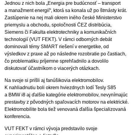
Jednou z nich bola „Energia pre budúcnosť – transport
a manažment energií“, ktorá sa konala už po štrnásty krát.
Zastúpenie na nej mali okrem iného české Ministerstvo
priemyslu a obchodu, spoločnosti ČEZ distribúcia,
Siemens či Fakulta elektrotechniky a komunikačních
technologií (VUT FEKT). V rámci odborných debát
dominovali témy SMART riešení v energetike, od
výsledkov z praxe až po následne rozobratie po častiach,
čo problematiku príjemne sprehľadnilo a dovolilo
diskutovať účastníkom o viacerých otázkach.
Na svoje si prišli aj fanúšikovia elektromobilov.
K nahliadnutiu boli okrem hviezdnych lodí Tesly S85
a BMW i8 aj ďalšie kategórie elektromobilov, nevynímajúc
prestavby z pôvodných spaľovacích motorov na elektrické.
Elektromobilite bola tiež venovaná ďalšia špecializovaná
konferencia.
VUT FEKT v rámci vývoja predstavilo svoje