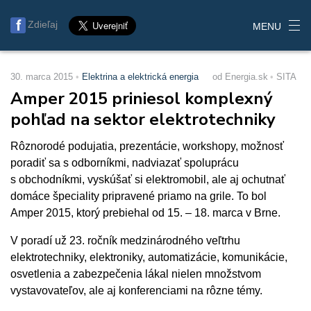
Zdieľaj
MENU
30. marca 2015
Elektrina a elektrická energia
od Energia.sk
SITA
Amper 2015 priniesol komplexný
pohľad na sektor elektrotechniky
Rôznorodé podujatia, prezentácie, workshopy, možnosť
poradiť sa s odborníkmi, nadviazať spoluprácu
s obchodníkmi, vyskúšať si elektromobil, ale aj ochutnať
domáce špeciality pripravené priamo na grile. To bol
Amper 2015, ktorý prebiehal od 15. – 18. marca v Brne.
V poradí už 23. ročník medzinárodného veľtrhu
elektrotechniky, elektroniky, automatizácie, komunikácie,
osvetlenia a zabezpečenia lákal nielen množstvom
vystavovateľov, ale aj konferenciami na rôzne témy.