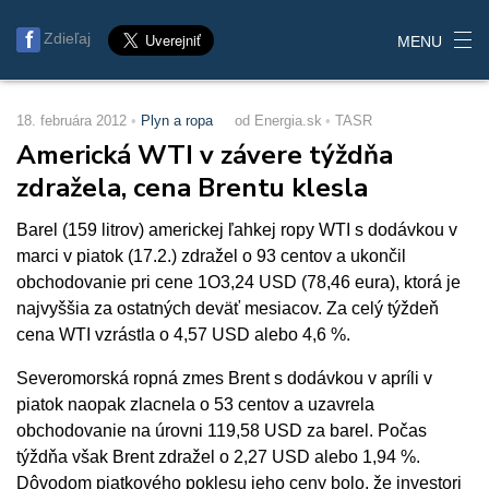
Zdieľaj
MENU
18. februára 2012
Plyn a ropa
od Energia.sk
TASR
Americká WTI v závere týždňa
zdražela, cena Brentu klesla
Barel (159 litrov) americkej ľahkej ropy WTI s dodávkou v
marci v piatok (17.2.) zdražel o 93 centov a ukončil
obchodovanie pri cene 1O3,24 USD (78,46 eura), ktorá je
najvyššia za ostatných deväť mesiacov. Za celý týždeň
cena WTI vzrástla o 4,57 USD alebo 4,6 %.
Severomorská ropná zmes Brent s dodávkou v apríli v
piatok naopak zlacnela o 53 centov a uzavrela
obchodovanie na úrovni 119,58 USD za barel. Počas
týždňa však Brent zdražel o 2,27 USD alebo 1,94 %.
Dôvodom piatkového poklesu jeho ceny bolo, že investori