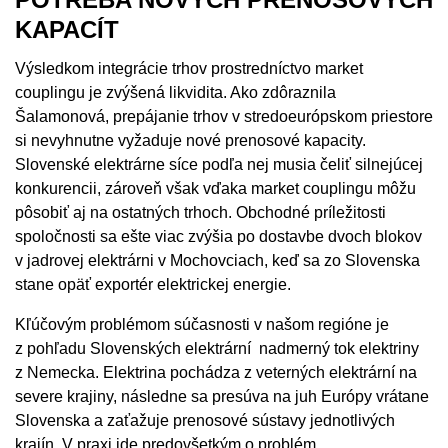
KAPACÍT
Výsledkom integrácie trhov prostredníctvo market
couplingu je zvýšená likvidita. Ako zdôraznila
Šalamonová, prepájanie trhov v stredoeurópskom priestore
si nevyhnutne vyžaduje nové prenosové kapacity.
Slovenské elektrárne síce podľa nej musia čeliť silnejúcej
konkurencii, zároveň však vďaka market couplingu môžu
pôsobiť aj na ostatných trhoch. Obchodné príležitosti
spoločnosti sa ešte viac zvýšia po dostavbe dvoch blokov
v jadrovej elektrárni v Mochovciach, keď sa zo Slovenska
stane opäť exportér elektrickej energie.
Kľúčovým problémom súčasnosti v našom regióne je
z pohľadu Slovenských elektrární nadmerný tok elektriny
z Nemecka. Elektrina pochádza z veterných elektrární na
severe krajiny, následne sa presúva na juh Európy vrátane
Slovenska a zaťažuje prenosové sústavy jednotlivých
krajín. V praxi ide predovšetkým o problém