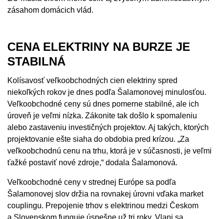
zásahom domácich vlád.
CENA ELEKTRINY NA BURZE JE
STABILNÁ
Kolísavosť veľkoobchodných cien elektriny spred
niekoľkých rokov je dnes podľa Šalamonovej minulosťou.
Veľkoobchodné ceny sú dnes pomerne stabilné, ale ich
úroveň je veľmi nízka. Zákonite tak došlo k spomaleniu
alebo zastaveniu investičných projektov. Aj takých, ktorých
projektovanie ešte siaha do obdobia pred krízou. „Za
veľkoobchodnú cenu na trhu, ktorá je v súčasnosti, je veľmi
ťažké postaviť nové zdroje,“ dodala Šalamonová.
Veľkoobchodné ceny v strednej Európe sa podľa
Šalamonovej slov držia na rovnakej úrovni vďaka market
couplingu. Prepojenie trhov s elektrinou medzi Českom
a Slovenskom funguje úspešne už tri roky. Vlani sa