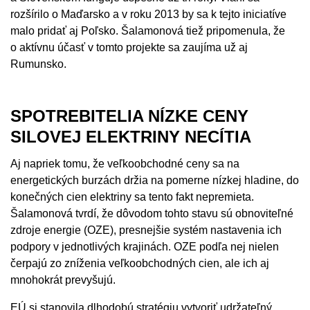
rozšírilo o Maďarsko a v roku 2013 by sa k tejto iniciatíve
malo pridať aj Poľsko. Šalamonová tiež pripomenula, že
o aktívnu účasť v tomto projekte sa zaujíma už aj
Rumunsko.
SPOTREBITELIA NÍZKE CENY
SILOVEJ ELEKTRINY NECÍTIA
Aj napriek tomu, že veľkoobchodné ceny sa na
energetických burzách držia na pomerne nízkej hladine, do
konečných cien elektriny sa tento fakt nepremieta.
Šalamonová tvrdí, že dôvodom tohto stavu sú obnoviteľné
zdroje energie (OZE), presnejšie systém nastavenia ich
podpory v jednotlivých krajinách. OZE podľa nej nielen
čerpajú zo zníženia veľkoobchodných cien, ale ich aj
mnohokrát prevyšujú.
EÚ si stanovila dlhodobú stratégiu vytvoriť udržateľný