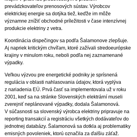
prevádzkovateľov prenosových sústav. Výrobcov
elektrickej energie sa dotýka tiež, keďže im môže
významne znížiť obchodné príležitosti v čase intenzívnej
produkcie elektriny z vetra.
Koordinácia dispečingov sa podľa Šalamonove zlepšuje.
Aj napriek kritickým chvíľam, ktoré zažívali stredoeurópske
krajiny v minulom roku, neboli podľa nej zaznamenané
výpadky.
Veľkou výzvou pre energetické podniky je sprísnená
regulácia v oblasti nahlasovania údajov, ktorá vyplýva
z nariadenia EÚ. Prvá časť sa implementovala už v roku
2001, keď sa na stránke Slovenských elektrární museli
zverejniť neplánované výpadky, dodala Šalamonová.
V súčasnosti sa slovenský výrobca elektriny pripravuje na
reporting transakcií a registráciu všetkých dodávateľov do
jednotnej databázy. Šalamonová sa dotkla aj problematiky
emisných povoleniek, ktorú označila za ďalšiu záťaž.