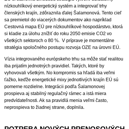
nízkouhlíkový energetický systém a integrovať trhy
členských krajín, zdôraznila ďalej Šalamonová. Tento cieľ
sa premietol do viacerých dokumentov ako napríklad
Cestovná mapa EÚ pre nízkouhlíkové hospodárstvo, ktorá
si kladie za úlohu znížiť do roku 2050 emisie CO2 vo
všetkých sektoroch o 80 %. V príprave je momentálne
stratégia spoločného postupu rozvoja OZE na úrovni EÚ.
Vízia integrovaného európskeho trhu sa môže stať realitou
iba prijatím jednotných pravidiel. Takých, ktoré by
vyhovovali všetkým. No kompromis sa hľadá iba veľmi
ťažko, keďže energetické mixy jednotlivých krajín EÚ sú
pomerne rozdielne. Integrácii podľa Šalamonovej
prospieva aj stabilný regulačný rámec a istá miera
predvídateľnosti. Ak sa pravidlá menia veľmi často,
neprospieva to žiadnej strane, doplnila.
POTREBA NOVÝCH PRENOSOVÝCH