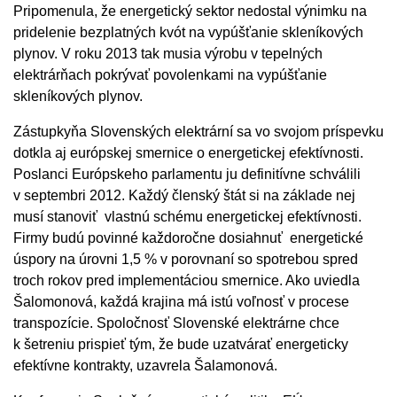
Pripomenula, že energetický sektor nedostal výnimku na
pridelenie bezplatných kvót na vypúšťanie skleníkových
plynov. V roku 2013 tak musia výrobu v tepelných
elektrárňach pokrývať povolenkami na vypúšťanie
skleníkových plynov.
Zástupkyňa Slovenských elektrární sa vo svojom príspevku
dotkla aj európskej smernice o energetickej efektívnosti.
Poslanci Európskeho parlamentu ju definitívne schválili
v septembri 2012. Každý členský štát si na základe nej
musí stanoviť vlastnú schému energetickej efektívnosti.
Firmy budú povinné každoročne dosiahnuť energetické
úspory na úrovni 1,5 % v porovnaní so spotrebou spred
troch rokov pred implementáciou smernice. Ako uviedla
Šalomonová, každá krajina má istú voľnosť v procese
transpozície. Spoločnosť Slovenské elektrárne chce
k šetreniu prispieť tým, že bude uzatvárať energeticky
efektívne kontrakty, uzavrela Šalamonová.