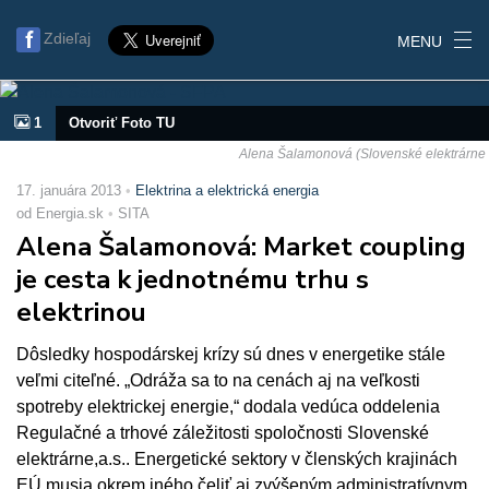
Zdieľaj
MENU
1
Otvoriť Foto TU
Alena Šalamonová (Slovenské elektrárne
17. januára 2013
Elektrina a elektrická energia
od Energia.sk
SITA
Alena Šalamonová: Market coupling
je cesta k jednotnému trhu s
elektrinou
Dôsledky hospodárskej krízy sú dnes v energetike stále
veľmi citeľné. „Odráža sa to na cenách aj na veľkosti
spotreby elektrickej energie,“ dodala vedúca oddelenia
Regulačné a trhové záležitosti spoločnosti Slovenské
elektrárne,a.s.. Energetické sektory v členských krajinách
EÚ musia okrem iného čeliť aj zvýšeným administratívnym