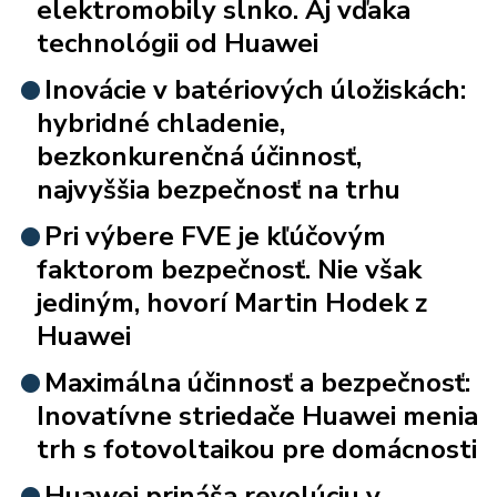
elektromobily slnko. Aj vďaka
technológii od Huawei
Inovácie v batériových úložiskách:
hybridné chladenie,
bezkonkurenčná účinnosť,
najvyššia bezpečnosť na trhu
Pri výbere FVE je kľúčovým
faktorom bezpečnosť. Nie však
jediným, hovorí Martin Hodek z
Huawei
Maximálna účinnosť a bezpečnosť:
Inovatívne striedače Huawei menia
trh s fotovoltaikou pre domácnosti
Huawei prináša revolúciu v