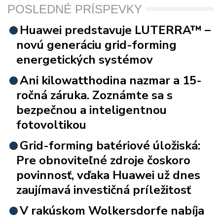
POSLEDNÉ PRÍSPEVKY
Huawei predstavuje LUTERRA™ –
novú generáciu grid-forming
energetických systémov
Ani kilowatthodina nazmar a 15-
ročná záruka. Zoznámte sa s
bezpečnou a inteligentnou
fotovoltikou
Grid-forming batériové úložiská:
Pre obnoviteľné zdroje čoskoro
povinnosť, vďaka Huawei už dnes
zaujímavá investičná príležitosť
V rakúskom Wolkersdorfe nabíja