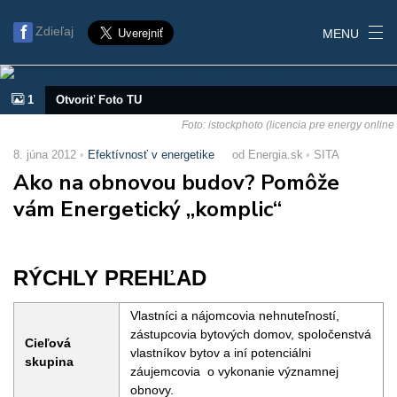
Zdieľaj
MENU
1
Otvoriť Foto TU
Foto: istockphoto (licencia pre energy online
8. júna 2012
Efektívnosť v energetike
od Energia.sk
SITA
Ako na obnovou budov? Pomôže
vám Energetický „komplic“
RÝCHLY PREHĽAD
Vlastníci a nájomcovia nehnuteľností,
zástupcovia bytových domov, spoločenstvá
Cieľová
vlastníkov bytov a iní potenciálni
skupina
záujemcovia o vykonanie významnej
obnovy.