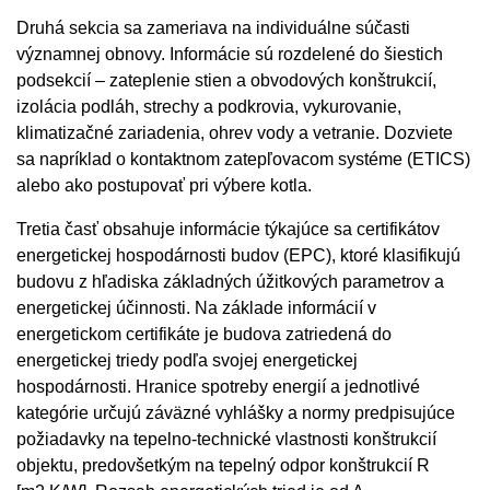
Druhá sekcia sa zameriava na individuálne súčasti
významnej obnovy. Informácie sú rozdelené do šiestich
podsekcií – zateplenie stien a obvodových konštrukcií,
izolácia podláh, strechy a podkrovia, vykurovanie,
klimatizačné zariadenia, ohrev vody a vetranie. Dozviete
sa napríklad o kontaktnom zatepľovacom systéme (ETICS)
alebo ako postupovať pri výbere kotla.
Tretia časť obsahuje informácie týkajúce sa certifikátov
energetickej hospodárnosti budov (EPC), ktoré klasifikujú
budovu z hľadiska základných úžitkových parametrov a
energetickej účinnosti. Na základe informácií v
energetickom certifikáte je budova zatriedená do
energetickej triedy podľa svojej energetickej
hospodárnosti. Hranice spotreby energií a jednotlivé
kategórie určujú záväzné vyhlášky a normy predpisujúce
požiadavky na tepelno-technické vlastnosti konštrukcií
objektu, predovšetkým na tepelný odpor konštrukcií R