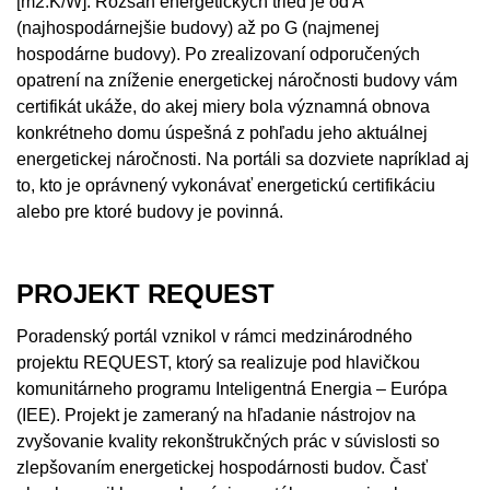
[m2.K/W]. Rozsah energetických tried je od A
(najhospodárnejšie budovy) až po G (najmenej
hospodárne budovy). Po zrealizovaní odporučených
opatrení na zníženie energetickej náročnosti budovy vám
certifikát ukáže, do akej miery bola významná obnova
konkrétneho domu úspešná z pohľadu jeho aktuálnej
energetickej náročnosti. Na portáli sa dozviete napríklad aj
to, kto je oprávnený vykonávať energetickú certifikáciu
alebo pre ktoré budovy je povinná.
PROJEKT REQUEST
Poradenský portál vznikol v rámci medzinárodného
projektu REQUEST, ktorý sa realizuje pod hlavičkou
komunitárneho programu Inteligentná Energia – Európa
(IEE). Projekt je zameraný na hľadanie nástrojov na
zvyšovanie kvality rekonštrukčných prác v súvislosti so
zlepšovaním energetickej hospodárnosti budov. Časť