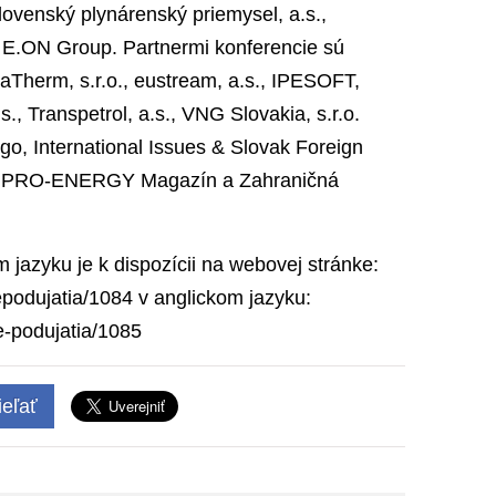
lovenský plynárenský priemysel, a.s.,
 E.ON Group. Partnermi konferencie sú
taTherm, s.r.o., eustream, a.s., IPESOFT,
., Transpetrol, a.s., VNG Slovakia, s.r.o.
rgo, International Issues & Slovak Foreign
iér, PRO-ENERGY Magazín a Zahraničná
jazyku je k dispozícii na webovej stránke:
nepodujatia/1084 v anglickom jazyku:
e-podujatia/1085
eľať