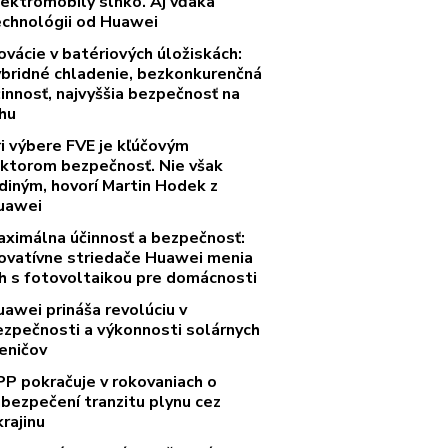
lektromobily slnko. Aj vďaka
echnológii od Huawei
ovácie v batériových úložiskách:
ybridné chladenie, bezkonkurenčná
innosť, najvyššia bezpečnosť na
rhu
ri výbere FVE je kľúčovým
aktorom bezpečnosť. Nie však
diným, hovorí Martin Hodek z
uawei
aximálna účinnosť a bezpečnosť:
novatívne striedače Huawei menia
rh s fotovoltaikou pre domácnosti
uawei prináša revolúciu v
ezpečnosti a výkonnosti solárnych
eničov
PP pokračuje v rokovaniach o
abezpečení tranzitu plynu cez
rajinu