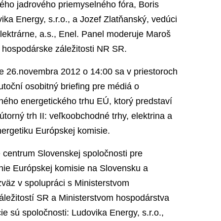
kého jadrového priemyselného fóra, Boris
vika Energy, s.r.o., a Jozef Zlatňanský, vedúci
lektrárne, a.s., Enel. Panel moderuje Maroš
 hospodárske záležitosti NR SR.
e 26.novembra 2012 o 14:00 sa v priestoroch
oční osobitný briefing pre médiá o
ného energetického trhu EÚ, ktorý predstaví
torný trh II: veľkoobchodné trhy, elektrina a
nergetiku Európskej komisie.
centrum Slovenskej spoločnosti pre
penie Európskej komisie na Slovensku a
väz v spolupráci s Ministerstvom
áležitostí SR a Ministerstvom hospodárstva
e sú spoločnosti: Ludovika Energy, s.r.o.,