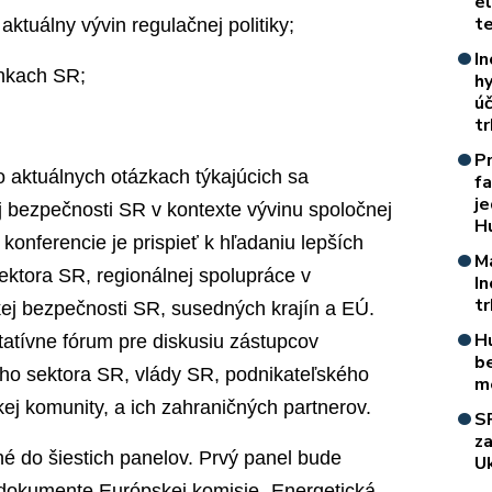
e
t
aktuálny vývin regulačnej politiky;
In
enkach SR;
h
úč
t
P
o aktuálnych otázkach týkajúcich sa
f
je
ej bezpečnosti SR v kontexte vývinu spoločnej
H
 konferencie je prispieť k hľadaniu lepších
M
sektora SR, regionálnej spolupráce v
I
t
kej bezpečnosti SR, susedných krajín a EÚ.
H
tatívne fórum pre diskusiu zástupcov
b
ho sektora SR, vlády SR, podnikateľského
m
ej komunity, a ich zahraničných partnerov.
S
z
é do šiestich panelov. Prvý panel bude
Uk
 dokumente Európskej komisie „Energetická