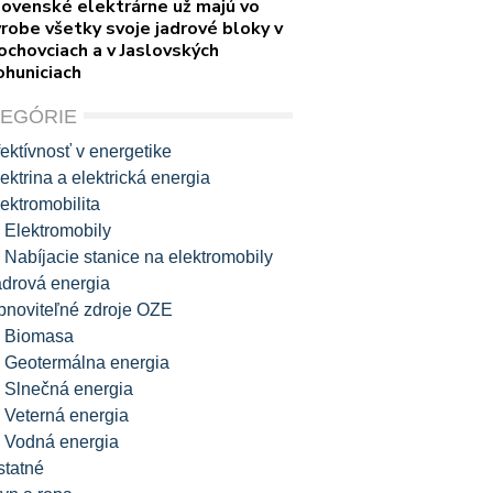
lovenské elektrárne už majú vo
robe všetky svoje jadrové bloky v
ochovciach a v Jaslovských
ohuniciach
TEGÓRIE
ektívnosť v energetike
ektrina a elektrická energia
ektromobilita
Elektromobily
Nabíjacie stanice na elektromobily
adrová energia
bnoviteľné zdroje OZE
Biomasa
Geotermálna energia
Slnečná energia
Veterná energia
Vodná energia
statné