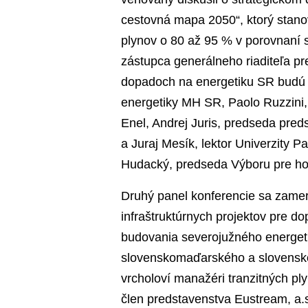
cestovná mapa 2050“, ktorý stano
plynov o 80 až 95 % v porovnaní 
zástupca generálneho riaditeľa pr
dopadoch na energetiku SR budú J
energetiky MH SR, Paolo Ruzzini, 
Enel, Andrej Juris, predseda pred
a Juraj Mesík, lektor Univerzity 
Hudacký, predseda Výboru pre ho
Druhý panel konferencie sa zamer
infraštruktúrnych projektov pre d
budovania severojužného energeti
slovenskomaďarského a slovensko-
vrcholoví manažéri tranzitných p
člen predstavenstva Eustream, a.s