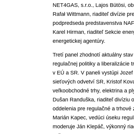
NET4GAS, s.r.o., Lajos Bütösi, ob
Rafał Wittmann, riaditeľ divízie 
podpredseda predstavenstva NAFT
Karel Hirman, riaditeľ Sekcie ener
energetickej agentúry.
Tretí panel zhodnotí aktuálny stav
regulačnej politiky a liberalizáci
v EÚ a SR. V paneli vystúpi Jozef
sieťových odvetví SR, Kristof Kova
veľkoobchodné trhy, elektrina a pl
Dušan Randuška, riaditeľ divíziu
oddelenia pre regulačné a trhové z
Marián Kapec, vedúci úseku regul
moderuje Ján Klepáč, výkonný ria