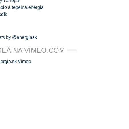
yn a ropa
plo a tepelná energia
odík
ts by @energiask
DEÁ NA VIMEO.COM