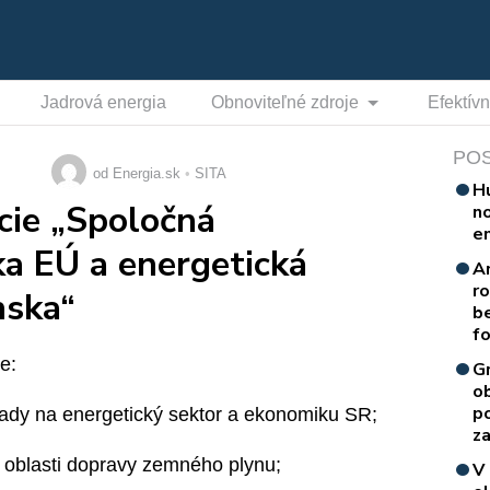
Jadrová energia
Obnoviteľné zdroje
Efektív
PO
od Energia.sk
SITA
H
ncie „Spoločná
n
e
ka EÚ a energetická
A
r
nska“
b
f
e:
G
o
p
pady na energetický sektor a ekonomiku SR;
za
 v oblasti dopravy zemného plynu;
V