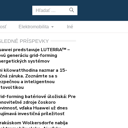
Hľadať:
nosť
Elektromobilita
Iné
SLEDNÉ PRÍSPEVKY
uawei predstavuje LUTERRA™ –
ovú generáciu grid-forming
nergetických systémov
ni kilowatthodina nazmar a 15-
očná záruka. Zoznámte sa s
ezpečnou a inteligentnou
otovoltikou
rid-forming batériové úložiská: Pre
bnoviteľné zdroje čoskoro
ovinnosť, vďaka Huawei už dnes
ujímavá investičná príležitosť
 rakúskom Wolkersdorfe nabíja