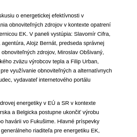
iskusiu o energetickej efektívnosti v
ia obnoviteľných zdrojov v kontexte opatrení
ernicou EK. V paneli vystúpia: Slavomír Cifra,
 agentúra, Alojz Bernát, predseda správnej
 obnoviteľných zdrojov, Miroslav Obšivaný,
ého zväzu výrobcov tepla a Filip Urban,
pre využívanie obnoviteľných a alternatívnych
dec, vydavateľ internetového portálu
drovej energetiky v EÚ a SR v kontexte
rska a Belgicka postupne ukončiť výrobu
 po havárii vo Fukušime. Hlavné príspevky
generálneho riaditeľa pre energetiku EK,