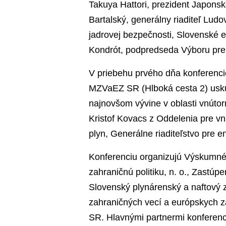
Takuya Hattori, prezident Japons
Bartalský, generálny riaditeľ Ludo
jadrovej bezpečnosti, Slovenské e
Kondrót, podpredseda Výboru pre
V priebehu prvého dňa konferenci
MZVaEZ SR (Hlboká cesta 2) uskut
najnovšom vývine v oblasti vnútor
Kristof Kovacs z Oddelenia pre vnú
plyn, Generálne riaditeľstvo pre e
Konferenciu organizujú Výskumné 
zahraničnú politiku, n. o., Zastú
Slovenský plynárenský a naftový z
zahraničných vecí a európskych z
SR. Hlavnými partnermi konferenci