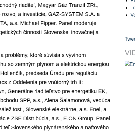
Pl
chodný riaditeľ, Magyar Gáz Tranzit ZRt.,
Te
pre rozvoj a investície, GAZ-SYSTEM S.A. a
V
A, a.s. Michael Fipper. Panel moderuje
getických činností Slovenskej inovačnej a
Twee
VI
 a problémy, ktoré súvisia s vývinom
e trhu so zemným plynom a elektrickou energiou
 Holjenčík, predseda Úradu pre reguláciu
cs z Oddelenia pre vnútorný trh II:
yn, Generálne riaditeľstvo pre energetiku EK,
 obchodu SPP, a.s., Alena Šalamonová, vedúca
áležitosti, Slovenské elektrárne, a.s. Enel, a
ácie ZSE Distribúcia, a.s., E.ON Group. Panel
diteľ Slovenského plynárenského a naftového