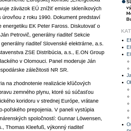
S
vý
vuje záväzok EÚ znížiť emisie skleníkových
M
s úrovňou z roku 1990. Dokument predstaví
B
e energetiku EK Peter Faross. Diskutovať o
KA
án Petrovič, generálny riaditeľ Sekcie
Ef
generálny riaditeľ Slovenské elektrárne, a.s.
El
stavenstva ZSE Distribúcia, a.s., E.ON Group
El
Palackého v Olomouci. Panel moderuje Ján
spodárske záležitosti NR SR.
J
O
ia na zhodnotenie realizácie kľúčových
opravu zemného plynu, ktoré sú súčasťou
ckého koridoru v strednej Európe, vrátane
poľského prepojenia. V paneli vystúpia
lynárenských spoločností: Gunnar Löwensen,
O
., Thomas Kleefuß, výkonný riaditeľ